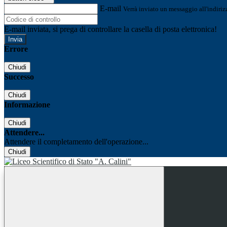
E-mail
Verrà inviato un messaggio all'indirizz
E-mail inviata, si prega di controllare la casella di posta elettronica!
Errore
Chiudi
Successo
Chiudi
Informazione
Chiudi
Attendere...
Attendere il completamento dell'operazione...
Chiudi