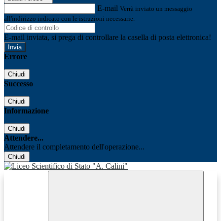
E-mail
Verrà inviato un messaggio
all'indirizzo indicato con le istruzioni necessarie.
E-mail inviata, si prega di controllare la casella di posta elettronica!
Errore
Chiudi
Successo
Chiudi
Informazione
Chiudi
Attendere...
Attendere il completamento dell'operazione...
Chiudi
Facebook
Youtube