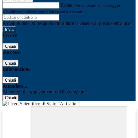
E-mail
Verrà inviato un messaggio
all'indirizzo indicato con le istruzioni necessarie.
E-mail inviata, si prega di controllare la casella di posta elettronica!
Errore
Chiudi
Successo
Chiudi
Informazione
Chiudi
Attendere...
Attendere il completamento dell'operazione...
Chiudi
Facebook
Youtube