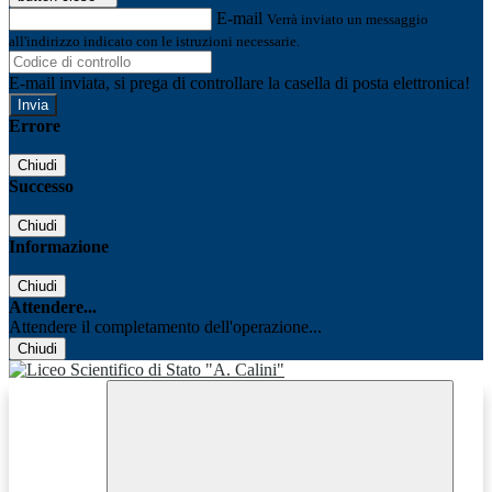
E-mail
Verrà inviato un messaggio
all'indirizzo indicato con le istruzioni necessarie.
E-mail inviata, si prega di controllare la casella di posta elettronica!
Errore
Chiudi
Successo
Chiudi
Informazione
Chiudi
Attendere...
Attendere il completamento dell'operazione...
Chiudi
Facebook
Youtube