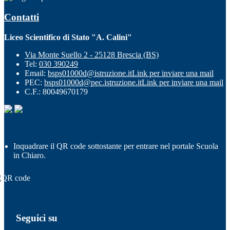
Contatti
Liceo Scientifico di Stato "A. Calini"
Via Monte Suello 2 - 25128 Brescia (BS)
Tel:
030 390249
Email:
bsps01000d@istruzione.it
Link per inviare una mail
PEC:
bsps01000d@pec.istruzione.it
Link per inviare una mail
C.F.: 80049670179
Inquadrare il QR code sottostante per entrare nel portale Scuola
in Chiaro.
Seguici su