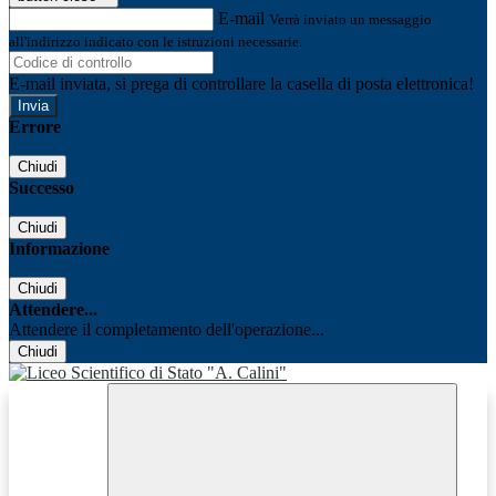
E-mail
Verrà inviato un messaggio
all'indirizzo indicato con le istruzioni necessarie.
E-mail inviata, si prega di controllare la casella di posta elettronica!
Errore
Chiudi
Successo
Chiudi
Informazione
Chiudi
Attendere...
Attendere il completamento dell'operazione...
Chiudi
Facebook
Youtube