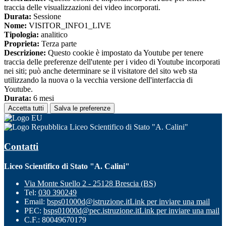
traccia delle visualizzazioni dei video incorporati.
Durata:
Sessione
Nome:
VISITOR_INFO1_LIVE
Tipologia:
analitico
Proprieta:
Terza parte
Descrizione:
Questo cookie è impostato da Youtube per tenere
traccia delle preferenze dell'utente per i video di Youtube incorporati
nei siti; può anche determinare se il visitatore del sito web sta
utilizzando la nuova o la vecchia versione dell'interfaccia di
Youtube.
Durata:
6 mesi
Accetta tutti
Salva le preferenze
Liceo Scientifico di Stato "A. Calini"
Contatti
Liceo Scientifico di Stato "A. Calini"
Via Monte Suello 2 - 25128 Brescia (BS)
Tel:
030 390249
Email:
bsps01000d@istruzione.it
Link per inviare una mail
PEC:
bsps01000d@pec.istruzione.it
Link per inviare una mail
C.F.: 80049670179