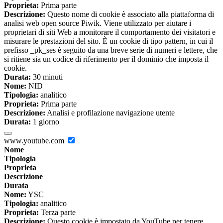
Proprieta:
Prima parte
Descrizione:
Questo nome di cookie è associato alla piattaforma di
analisi web open source Piwik. Viene utilizzato per aiutare i
proprietari di siti Web a monitorare il comportamento dei visitatori e
misurare le prestazioni del sito. È un cookie di tipo pattern, in cui il
prefisso _pk_ses è seguito da una breve serie di numeri e lettere, che
si ritiene sia un codice di riferimento per il dominio che imposta il
cookie.
Durata:
30 minuti
Nome:
NID
Tipologia:
analitico
Proprieta:
Prima parte
Descrizione:
Analisi e profilazione navigazione utente
Durata:
1 giorno
www.youtube.com
Nome
Tipologia
Proprieta
Descrizione
Durata
Nome:
YSC
Tipologia:
analitico
Proprieta:
Terza parte
Descrizione:
Questo cookie è impostato da YouTube per tenere