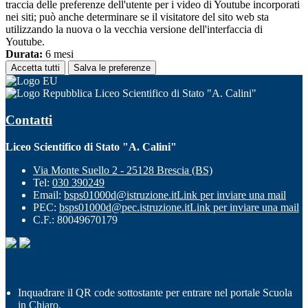
traccia delle preferenze dell'utente per i video di Youtube incorporati
nei siti; può anche determinare se il visitatore del sito web sta
utilizzando la nuova o la vecchia versione dell'interfaccia di
Youtube.
Durata:
6 mesi
Accetta tutti
Salva le preferenze
Liceo Scientifico di Stato "A. Calini"
Contatti
Liceo Scientifico di Stato "A. Calini"
Via Monte Suello 2 - 25128 Brescia (BS)
Tel:
030 390249
Email:
bsps01000d@istruzione.it
Link per inviare una mail
PEC:
bsps01000d@pec.istruzione.it
Link per inviare una mail
C.F.: 80049670179
Inquadrare il QR code sottostante per entrare nel portale Scuola
in Chiaro.