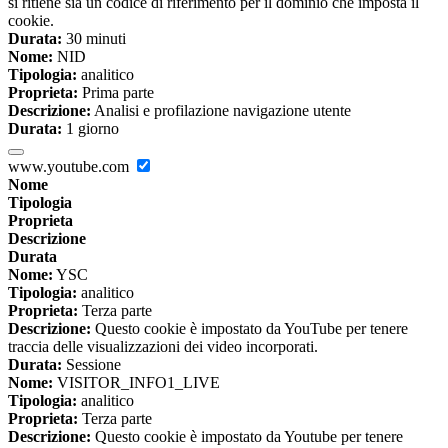
si ritiene sia un codice di riferimento per il dominio che imposta il
cookie.
Durata:
30 minuti
Nome:
NID
Tipologia:
analitico
Proprieta:
Prima parte
Descrizione:
Analisi e profilazione navigazione utente
Durata:
1 giorno
www.youtube.com
Nome
Tipologia
Proprieta
Descrizione
Durata
Nome:
YSC
Tipologia:
analitico
Proprieta:
Terza parte
Descrizione:
Questo cookie è impostato da YouTube per tenere
traccia delle visualizzazioni dei video incorporati.
Durata:
Sessione
Nome:
VISITOR_INFO1_LIVE
Tipologia:
analitico
Proprieta:
Terza parte
Descrizione:
Questo cookie è impostato da Youtube per tenere