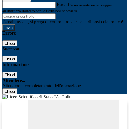
E-mail
Verrà inviato un messaggio
all'indirizzo indicato con le istruzioni necessarie.
E-mail inviata, si prega di controllare la casella di posta elettronica!
Errore
Chiudi
Successo
Chiudi
Informazione
Chiudi
Attendere...
Attendere il completamento dell'operazione...
Chiudi
Facebook
Youtube