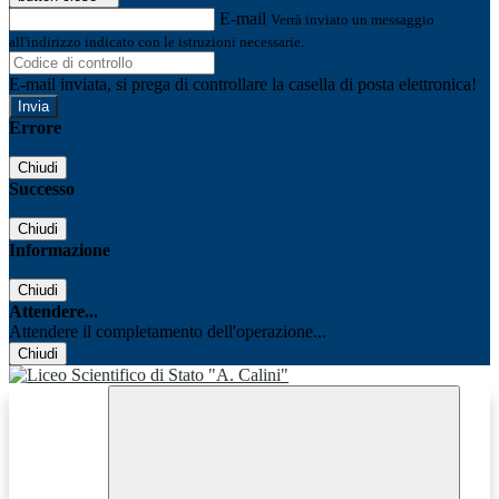
E-mail
Verrà inviato un messaggio
all'indirizzo indicato con le istruzioni necessarie.
E-mail inviata, si prega di controllare la casella di posta elettronica!
Errore
Chiudi
Successo
Chiudi
Informazione
Chiudi
Attendere...
Attendere il completamento dell'operazione...
Chiudi
Facebook
Youtube