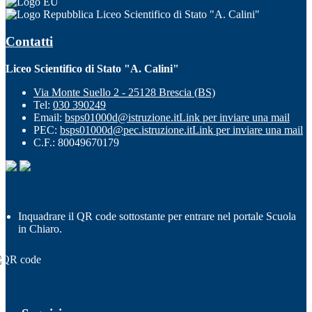
Liceo Scientifico di Stato "A. Calini"
Contatti
Liceo Scientifico di Stato "A. Calini"
Via Monte Suello 2 - 25128 Brescia (BS)
Tel:
030 390249
Email:
bsps01000d@istruzione.it
Link per inviare una mail
PEC:
bsps01000d@pec.istruzione.it
Link per inviare una mail
C.F.: 80049670179
Inquadrare il QR code sottostante per entrare nel portale Scuola
in Chiaro.