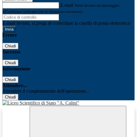
E-mail
Verrà inviato un messaggio
all'indirizzo indicato con le istruzioni necessarie.
E-mail inviata, si prega di controllare la casella di posta elettronica!
Errore
Chiudi
Successo
Chiudi
Informazione
Chiudi
Attendere...
Attendere il completamento dell'operazione...
Chiudi
Facebook
Youtube