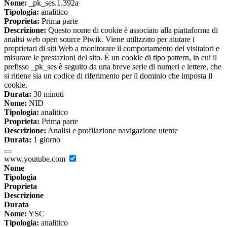
Nome:
_pk_ses.1.392a
Tipologia:
analitico
Proprieta:
Prima parte
Descrizione:
Questo nome di cookie è associato alla piattaforma di
analisi web open source Piwik. Viene utilizzato per aiutare i
proprietari di siti Web a monitorare il comportamento dei visitatori e
misurare le prestazioni del sito. È un cookie di tipo pattern, in cui il
prefisso _pk_ses è seguito da una breve serie di numeri e lettere, che
si ritiene sia un codice di riferimento per il dominio che imposta il
cookie.
Durata:
30 minuti
Nome:
NID
Tipologia:
analitico
Proprieta:
Prima parte
Descrizione:
Analisi e profilazione navigazione utente
Durata:
1 giorno
www.youtube.com
Nome
Tipologia
Proprieta
Descrizione
Durata
Nome:
YSC
Tipologia:
analitico