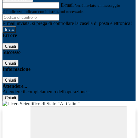
E-mail
Verrà inviato un messaggio
all'indirizzo indicato con le istruzioni necessarie.
E-mail inviata, si prega di controllare la casella di posta elettronica!
Errore
Chiudi
Successo
Chiudi
Informazione
Chiudi
Attendere...
Attendere il completamento dell'operazione...
Chiudi
Facebook
Youtube