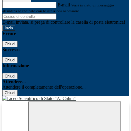
E-mail
Verrà inviato un messaggio
all'indirizzo indicato con le istruzioni necessarie.
E-mail inviata, si prega di controllare la casella di posta elettronica!
Errore
Chiudi
Successo
Chiudi
Informazione
Chiudi
Attendere...
Attendere il completamento dell'operazione...
Chiudi
Facebook
Youtube