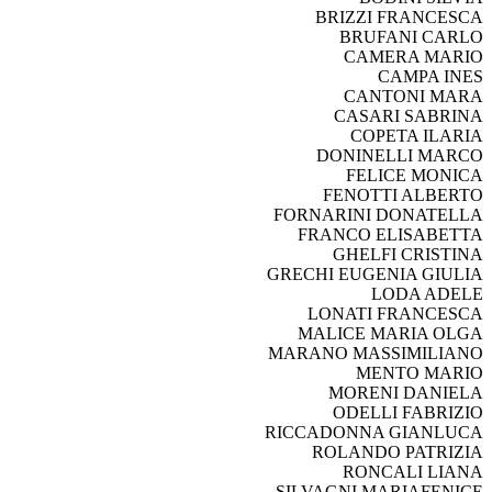
BRIZZI FRANCESCA
BRUFANI CARLO
CAMERA MARIO
CAMPA INES
CANTONI MARA
CASARI SABRINA
COPETA ILARIA
DONINELLI MARCO
FELICE MONICA
FENOTTI ALBERTO
FORNARINI DONATELLA
FRANCO ELISABETTA
GHELFI CRISTINA
GRECHI EUGENIA GIULIA
LODA ADELE
LONATI FRANCESCA
MALICE MARIA OLGA
MARANO MASSIMILIANO
MENTO MARIO
MORENI DANIELA
ODELLI FABRIZIO
RICCADONNA GIANLUCA
ROLANDO PATRIZIA
RONCALI LIANA
SILVAGNI MARIAFENICE