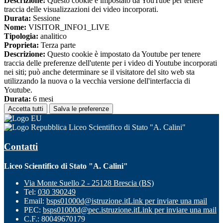
Descrizione:
Questo cookie è impostato da YouTube per tenere
traccia delle visualizzazioni dei video incorporati.
Durata:
Sessione
Nome:
VISITOR_INFO1_LIVE
Tipologia:
analitico
Proprieta:
Terza parte
Descrizione:
Questo cookie è impostato da Youtube per tenere
traccia delle preferenze dell'utente per i video di Youtube incorporati
nei siti; può anche determinare se il visitatore del sito web sta
utilizzando la nuova o la vecchia versione dell'interfaccia di
Youtube.
Durata:
6 mesi
Accetta tutti
Salva le preferenze
Liceo Scientifico di Stato "A. Calini"
Contatti
Liceo Scientifico di Stato "A. Calini"
Via Monte Suello 2 - 25128 Brescia (BS)
Tel:
030 390249
Email:
bsps01000d@istruzione.it
Link per inviare una mail
PEC:
bsps01000d@pec.istruzione.it
Link per inviare una mail
C.F.: 80049670179