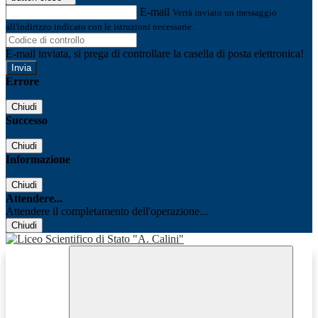
E-mail
Verrà inviato un messaggio
all'indirizzo indicato con le istruzioni necessarie.
E-mail inviata, si prega di controllare la casella di posta elettronica!
Errore
Chiudi
Successo
Chiudi
Informazione
Chiudi
Attendere...
Attendere il completamento dell'operazione...
Chiudi
Facebook
Youtube