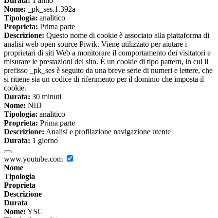
Durata:
1 anno
Nome:
_pk_ses.1.392a
Tipologia:
analitico
Proprieta:
Prima parte
Descrizione:
Questo nome di cookie è associato alla piattaforma di
analisi web open source Piwik. Viene utilizzato per aiutare i
proprietari di siti Web a monitorare il comportamento dei visitatori e
misurare le prestazioni del sito. È un cookie di tipo pattern, in cui il
prefisso _pk_ses è seguito da una breve serie di numeri e lettere, che
si ritiene sia un codice di riferimento per il dominio che imposta il
cookie.
Durata:
30 minuti
Nome:
NID
Tipologia:
analitico
Proprieta:
Prima parte
Descrizione:
Analisi e profilazione navigazione utente
Durata:
1 giorno
www.youtube.com
Nome
Tipologia
Proprieta
Descrizione
Durata
Nome:
YSC