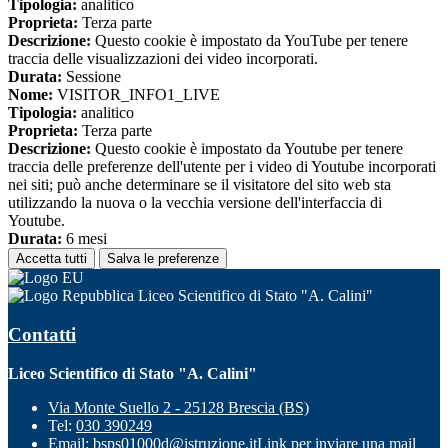
Tipologia:
analitico
Proprieta:
Terza parte
Descrizione:
Questo cookie è impostato da YouTube per tenere
traccia delle visualizzazioni dei video incorporati.
Durata:
Sessione
Nome:
VISITOR_INFO1_LIVE
Tipologia:
analitico
Proprieta:
Terza parte
Descrizione:
Questo cookie è impostato da Youtube per tenere
traccia delle preferenze dell'utente per i video di Youtube incorporati
nei siti; può anche determinare se il visitatore del sito web sta
utilizzando la nuova o la vecchia versione dell'interfaccia di
Youtube.
Durata:
6 mesi
Accetta tutti
Salva le preferenze
Liceo Scientifico di Stato "A. Calini"
Contatti
Liceo Scientifico di Stato "A. Calini"
Via Monte Suello 2 - 25128 Brescia (BS)
Tel:
030 390249
Email:
bsps01000d@istruzione.it
Link per inviare una mail