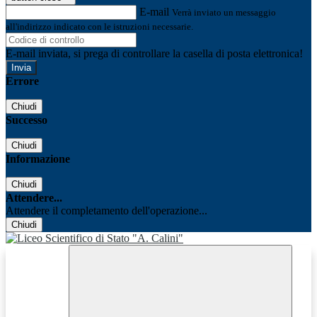
E-mail
Verrà inviato un messaggio
all'indirizzo indicato con le istruzioni necessarie.
E-mail inviata, si prega di controllare la casella di posta elettronica!
Errore
Chiudi
Successo
Chiudi
Informazione
Chiudi
Attendere...
Attendere il completamento dell'operazione...
Chiudi
Facebook
Youtube