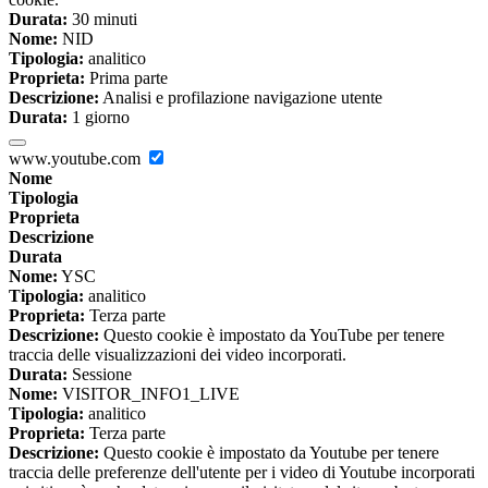
Durata:
30 minuti
Nome:
NID
Tipologia:
analitico
Proprieta:
Prima parte
Descrizione:
Analisi e profilazione navigazione utente
Durata:
1 giorno
www.youtube.com
Nome
Tipologia
Proprieta
Descrizione
Durata
Nome:
YSC
Tipologia:
analitico
Proprieta:
Terza parte
Descrizione:
Questo cookie è impostato da YouTube per tenere
traccia delle visualizzazioni dei video incorporati.
Durata:
Sessione
Nome:
VISITOR_INFO1_LIVE
Tipologia:
analitico
Proprieta:
Terza parte
Descrizione:
Questo cookie è impostato da Youtube per tenere
traccia delle preferenze dell'utente per i video di Youtube incorporati