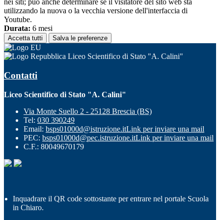
nei siti; può anche determinare se il visitatore del sito web sta
utilizzando la nuova o la vecchia versione dell'interfaccia di
Youtube.
Durata:
6 mesi
Accetta tutti
Salva le preferenze
Liceo Scientifico di Stato "A. Calini"
Contatti
Liceo Scientifico di Stato "A. Calini"
Via Monte Suello 2 - 25128 Brescia (BS)
Tel:
030 390249
Email:
bsps01000d@istruzione.it
Link per inviare una mail
PEC:
bsps01000d@pec.istruzione.it
Link per inviare una mail
C.F.: 80049670179
Inquadrare il QR code sottostante per entrare nel portale Scuola
in Chiaro.