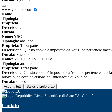
Durata:
1 giorno
www.youtube.com
Nome
Tipologia
Proprieta
Descrizione
Durata
Nome:
YSC
Tipologia:
analitico
Proprieta:
Terza parte
Descrizione:
Questo cookie è impostato da YouTube per tenere traccia 
Durata:
Sessione
Nome:
VISITOR_INFO1_LIVE
Tipologia:
analitico
Proprieta:
Terza parte
Descrizione:
Questo cookie è impostato da Youtube per tenere traccia de
nuova o la vecchia versione dell'interfaccia di Youtube.
Durata:
6 mesi
Accetta tutti
Salva le preferenze
Liceo Scientifico di Stato "A. Calini"
Contatti