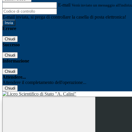
E-mail
Verrà inviato un messaggio all'indirizz
E-mail inviata, si prega di controllare la casella di posta elettronica!
Errore
Chiudi
Successo
Chiudi
Informazione
Chiudi
Attendere...
Attendere il completamento dell'operazione...
Chiudi