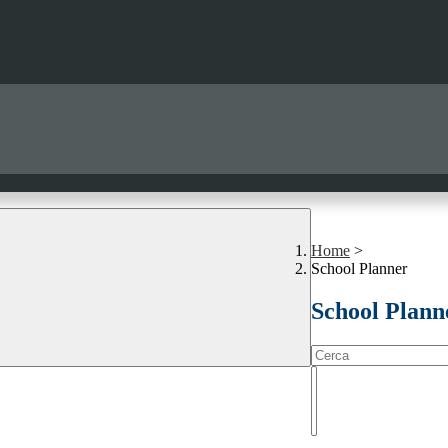
Home
>
School Planner
School Plann