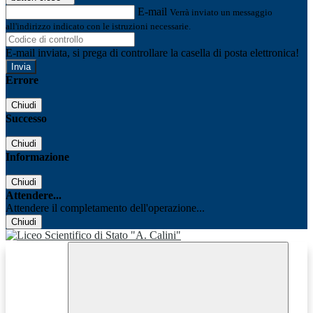
E-mail
Verrà inviato un messaggio
all'indirizzo indicato con le istruzioni necessarie.
E-mail inviata, si prega di controllare la casella di posta elettronica!
Errore
Chiudi
Successo
Chiudi
Informazione
Chiudi
Attendere...
Attendere il completamento dell'operazione...
Chiudi
Facebook
Youtube