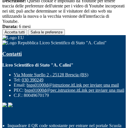
Descrizione:
Questo cookie è impostato da Youtube per tenere
traccia delle preferenze dell'utente per i video di Youtube incorporati
nei siti; può anche determinare se il visitatore del sito web sta
utilizzando la nuova o la vecchia versione dell'interfaccia di
Youtube.
Durata:
6 mesi
Accetta tutti
Salva le preferenze
Liceo Scientifico di Stato "A. Calini"
Contatti
Liceo Scientifico di Stato "A. Calini"
Via Monte Suello 2 - 25128 Brescia (BS)
Tel:
030 390249
Email:
bsps01000d@istruzione.it
Link per inviare una mail
PEC:
bsps01000d@pec.istruzione.it
Link per inviare una mail
C.F.: 80049670179
Inquadrare il QR code sottostante per entrare nel portale Scuola