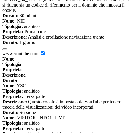
si ritiene sia un codice di riferimento per il dominio che imposta il
cookie.
Durata:
30 minuti
Nome:
NID
Tipologia:
analitico
Proprieta:
Prima parte
Descrizione:
Analisi e profilazione navigazione utente
Durata:
1 giorno
www.youtube.com
Nome
Tipologia
Proprieta
Descrizione
Durata
Nome:
YSC
Tipologia:
analitico
Proprieta:
Terza parte
Descrizione:
Questo cookie è impostato da YouTube per tenere
traccia delle visualizzazioni dei video incorporati.
Durata:
Sessione
Nome:
VISITOR_INFO1_LIVE
Tipologia:
analitico
Proprieta:
Terza parte