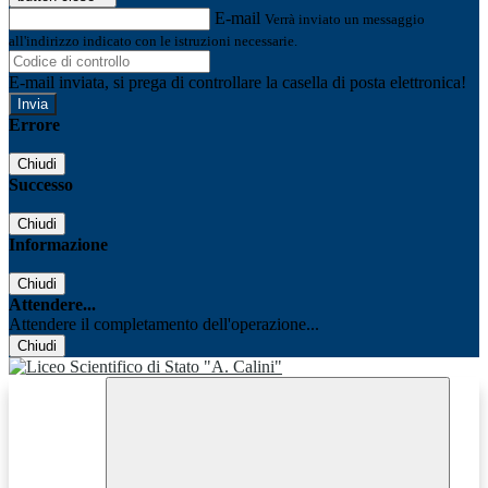
E-mail
Verrà inviato un messaggio
all'indirizzo indicato con le istruzioni necessarie.
E-mail inviata, si prega di controllare la casella di posta elettronica!
Errore
Chiudi
Successo
Chiudi
Informazione
Chiudi
Attendere...
Attendere il completamento dell'operazione...
Chiudi
Facebook
Youtube