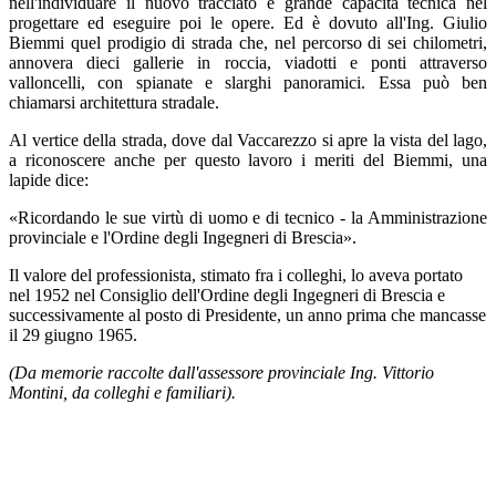
nell'individuare il nuovo tracciato e grande capacità tecnica nel
progettare ed eseguire poi le opere. Ed è dovuto all'Ing. Giulio
Biemmi quel prodigio di strada che, nel percorso di sei chilometri,
annovera dieci gallerie in roccia, viadotti e ponti attraverso
valloncelli, con spianate e slarghi panoramici. Essa può ben
chiamarsi architettura stradale.
Al vertice della strada, dove dal Vaccarezzo si apre la vista del lago,
a riconoscere anche per questo lavoro i meriti del Biemmi, una
lapide dice:
«Ricordando le sue virtù di uomo e di tecnico - la Amministrazione
provinciale e l'Ordine degli Ingegneri di Brescia».
Il valore del professionista, stimato fra i colleghi, lo aveva portato
nel 1952 nel Consiglio dell'Ordine degli Ingegneri di Brescia e
successivamente al posto di Presidente, un anno prima che mancasse
il 29 giugno 1965.
(Da memorie raccolte dall'assessore provinciale Ing. Vittorio
Montini, da colleghi e familiari).