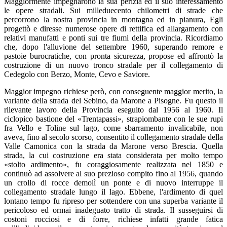
Maggiormente impegnarono la sua perizia ed il suo interessamento
le opere stradali. Sui milleduecento chilometri di strade che
percorrono la nostra provincia in montagna ed in pianura, Egli
progettò e diresse numerose opere di rettifica ed allargamento con
relativi manufatti e ponti sui tre fiumi della provincia. Ricordiamo
che, dopo l'alluvione del settembre 1960, superando remore e
pastoie burocratiche, con pronta sicurezza, propose ed affrontò la
costruzione di un nuovo tronco stradale per il collegamento di
Cedegolo con Berzo, Monte, Cevo e Saviore.
Maggior impegno richiese però, con conseguente maggior merito, la
variante della strada del Sebino, da Marone a Pisogne. Fu questo il
rilevante lavoro della Provincia eseguito dal 1956 al 1960. Il
ciclopico bastione del «Trentapassi», strapiombante con le sue rupi
fra Vello e Toline sul lago, come sbarramento invalicabile, non
aveva, fino al secolo scorso, consentito il collegamento stradale della
Valle Camonica con la strada da Marone verso Brescia. Quella
strada, la cui costruzione era stata considerata per molto tempo
«stolto ardimento», fu coraggiosamente realizzata nel 1850 e
continuò ad assolvere al suo prezioso compito fino al 1956, quando
un crollo di rocce demolì un ponte e di nuovo interruppe il
collegamento stradale lungo il lago. Ebbene, l'ardimento di quel
lontano tempo fu ripreso per sottendere con una superba variante il
pericoloso ed ormai inadeguato tratto di strada. Il susseguirsi di
costoni rocciosi e di forre, richiese infatti grande fatica