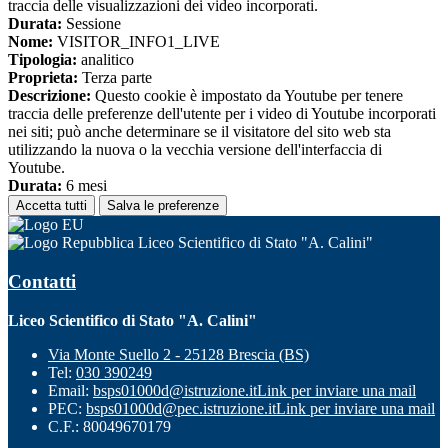
traccia delle visualizzazioni dei video incorporati.
Durata:
Sessione
Nome:
VISITOR_INFO1_LIVE
Tipologia:
analitico
Proprieta:
Terza parte
Descrizione:
Questo cookie è impostato da Youtube per tenere
traccia delle preferenze dell'utente per i video di Youtube incorporati
nei siti; può anche determinare se il visitatore del sito web sta
utilizzando la nuova o la vecchia versione dell'interfaccia di
Youtube.
Durata:
6 mesi
Accetta tutti
Salva le preferenze
Liceo Scientifico di Stato "A. Calini"
Contatti
Liceo Scientifico di Stato "A. Calini"
Via Monte Suello 2 - 25128 Brescia (BS)
Tel:
030 390249
Email:
bsps01000d@istruzione.it
Link per inviare una mail
PEC:
bsps01000d@pec.istruzione.it
Link per inviare una mail
C.F.: 80049670179