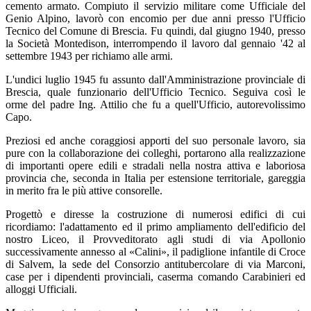
cemento armato. Compiuto il servizio militare come Ufficiale del
Genio Alpino, lavorò con encomio per due anni presso l'Ufficio
Tecnico del Comune di Brescia. Fu quindi, dal giugno 1940, presso
la Società Montedison, interrompendo il lavoro dal gennaio '42 al
settembre 1943 per richiamo alle armi.
L'undici luglio 1945 fu assunto dall'Amministrazione provinciale di
Brescia, quale funzionario dell'Ufficio Tecnico. Seguiva così le
orme del padre Ing. Attilio che fu a quell'Ufficio, autorevolissimo
Capo.
Preziosi ed anche coraggiosi apporti del suo personale lavoro, sia
pure con la collaborazione dei colleghi, portarono alla realizzazione
di importanti opere edili e stradali nella nostra attiva e laboriosa
provincia che, seconda in Italia per estensione territoriale, gareggia
in merito fra le più attive consorelle.
Progettò e diresse la costruzione di numerosi edifici di cui
ricordiamo: l'adattamento ed il primo ampliamento dell'edificio del
nostro Liceo, il Provveditorato agli studi di via Apollonio
successivamente annesso al «Calini», il padiglione infantile di Croce
di Salvem, la sede del Consorzio antitubercolare di via Marconi,
case per i dipendenti provinciali, caserma comando Carabinieri ed
alloggi Ufficiali.