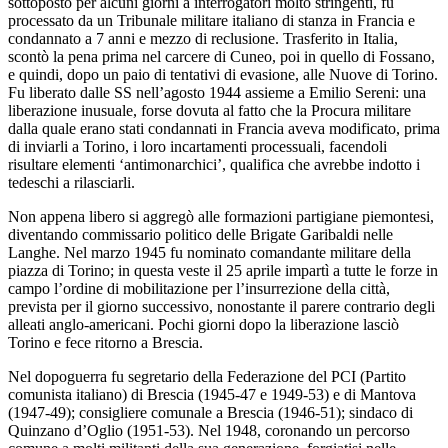
sottoposto per alcuni giorni a interrogatori molto stringenti, fu
processato da un Tribunale militare italiano di stanza in Francia e
condannato a 7 anni e mezzo di reclusione. Trasferito in Italia,
scontò la pena prima nel carcere di Cuneo, poi in quello di Fossano,
e quindi, dopo un paio di tentativi di evasione, alle Nuove di Torino.
Fu liberato dalle SS nell’agosto 1944 assieme a Emilio Sereni: una
liberazione inusuale, forse dovuta al fatto che la Procura militare
dalla quale erano stati condannati in Francia aveva modificato, prima
di inviarli a Torino, i loro incartamenti processuali, facendoli
risultare elementi ‘antimonarchici’, qualifica che avrebbe indotto i
tedeschi a rilasciarli.
Non appena libero si aggregò alle formazioni partigiane piemontesi,
diventando commissario politico delle Brigate Garibaldi nelle
Langhe. Nel marzo 1945 fu nominato comandante militare della
piazza di Torino; in questa veste il 25 aprile impartì a tutte le forze in
campo l’ordine di mobilitazione per l’insurrezione della città,
prevista per il giorno successivo, nonostante il parere contrario degli
alleati anglo-americani. Pochi giorni dopo la liberazione lasciò
Torino e fece ritorno a Brescia.
Nel dopoguerra fu segretario della Federazione del PCI (Partito
comunista italiano) di Brescia (1945-47 e 1949-53) e di Mantova
(1947-49); consigliere comunale a Brescia (1946-51); sindaco di
Quinzano d’Oglio (1951-53). Nel 1948, coronando un percorso