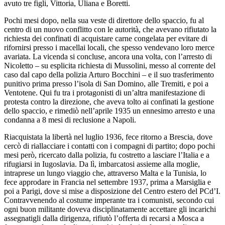
avuto tre figli, Vittoria, Uliana e Boretti.
Pochi mesi dopo, nella sua veste di direttore dello spaccio, fu al
centro di un nuovo conflitto con le autorità, che avevano rifiutato la
richiesta dei confinati di acquistare carne congelata per evitare di
rifornirsi presso i macellai locali, che spesso vendevano loro merce
avariata. La vicenda si concluse, ancora una volta, con l’arresto di
Nicoletto – su esplicita richiesta di Mussolini, messo al corrente del
caso dal capo della polizia Arturo Bocchini – e il suo trasferimento
punitivo prima presso l’isola di San Domino, alle Tremiti, e poi a
Ventotene. Qui fu tra i protagonisti di un’altra manifestazione di
protesta contro la direzione, che aveva tolto ai confinati la gestione
dello spaccio, e rimediò nell’aprile 1935 un ennesimo arresto e una
condanna a 8 mesi di reclusione a Napoli.
Riacquistata la libertà nel luglio 1936, fece ritorno a Brescia, dove
cercò di riallacciare i contatti con i compagni di partito; dopo pochi
mesi però, ricercato dalla polizia, fu costretto a lasciare l’Italia e a
rifugiarsi in Iugoslavia. Da lì, imbarcatosi assieme alla moglie,
intraprese un lungo viaggio che, attraverso Malta e la Tunisia, lo
fece approdare in Francia nel settembre 1937, prima a Marsiglia e
poi a Parigi, dove si mise a disposizione del Centro estero del PCd’I.
Contravvenendo al costume imperante tra i comunisti, secondo cui
ogni buon militante doveva disciplinatamente accettare gli incarichi
assegnatigli dalla dirigenza, rifiutò l’offerta di recarsi a Mosca a