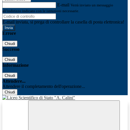
E-mail
Verrà inviato un messaggio
all'indirizzo indicato con le istruzioni necessarie.
E-mail inviata, si prega di controllare la casella di posta elettronica!
Errore
Chiudi
Successo
Chiudi
Informazione
Chiudi
Attendere...
Attendere il completamento dell'operazione...
Chiudi
Facebook
Youtube