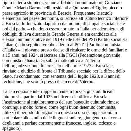
figlio in terra straniera, venne affidato ai nonni materni, Graziano
Conti e Maria Baronchelli, residenti a Quinzano d’Oglio, piccolo
paese agricolo in provincia di Brescia. Frequentate le scuole
elementari nel paese dei nonni, si iscrisse all’istituto tecnico inferiore
a Brescia. Influenzato dapprima dal nonno, di simpatie socialiste, e
poi dal padre – che dopo essere tornato in Italia per adempiere agli
obblighi di leva durante la Grande Guerra si era candidato alle
elezioni amministrative del 1919 nelle liste del PSI (Partito socialista
italiano) e in seguito avrebbe aderito al PCd’I (Partito comunista
d’Italia) – il giovane presto decise di ricalcare le orme dei familiari e
a 15 anni, nel 1924, si iscrisse alla FGCI (Federazione giovanile
comunista italiana). Da subito molto attivo all’interno
dell’organizzazione, fu arrestato nell’aprile 1927 a Brescia e,
rinviato a giudizio di fronte al Tribunale speciale per la difesa dello
Stato, fu condannato, con sentenza del 3 luglio 1928, a 3 anni di
reclusione, che scontò presso il carcere di Viterbo.
La carcerazione interruppe in maniera forzata gli studi liceali
intrapresi a partire dal 1925 nel liceo scientifico a Brescia;
l’aspirazione al miglioramento del suo bagaglio culturale rimase
comunque molto forte e, come ogni buon detenuto comunista,
utilizzò il periodo di prigionia a questo scopo (si appassionò in
particolare allo studio delle lingue straniere, giungendo nel corso
degli anni a parlare correntemente francese, inglese, tedesco e
spagnolo).