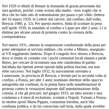
Nel 1929 si rifiutò di firmare la domanda di grazia presentata dai
suoi genitori, poiché, come scrisse alla madre, «non voglio che si
dica che ho fatto atto di sottomissione per paura o per viltà» (lettera
del 16 marzo 1929, in Lettere dal carcere, dal confino, dall’esilio,
Brescia 1980, p. 32). Per questo motivo, finita di scontare la pena
nell’aprile 1930, fu mandato al confino a Lipari per altri 2 anni. Lì si
distinse per alcune azioni di protesta contro la censura della
corrispondenza.
Nel marzo 1931, ottenne la sospensione condizionale della pena per
poter adempiere al servizio militare, che svolse a Milano, assegnato
al VII reggimento fanteria. Dopo il congedo fece ritorno a Brescia,
dove si rimise in contatto con i pochi comunisti locali rimasti a piede
libero, per cercare di ricostruire una rete clandestina di partito
falcidiata dai ripetuti arresti operati dalla polizia fascista, ma non
ebbe successo. Nel luglio 1932, fu nuovamente arrestato a
Lumezzane, in provincia di Brescia, e inviato per la seconda volta al
confino, a Ponza, per altri 3 anni; nominato direttore dello spaccio
autogestito dai confinati, fu in prima linea nelle manifestazioni di
protesta contro le vessazioni imposte dall’amministrazione della
colonia, il che gli procurò, nel giugno 1933, un altro arresto e una
condanna a 4 mesi di reclusione, scontati a Napoli. Tornato a Ponza,
in ottobre sposò Maria Pippan, comunista triestina, anch’ella
confinata politica, e da lui conosciuta sull’isola, dalla quale avrebbe