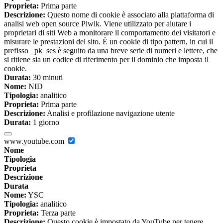
Proprieta:
Prima parte
Descrizione:
Questo nome di cookie è associato alla piattaforma di
analisi web open source Piwik. Viene utilizzato per aiutare i
proprietari di siti Web a monitorare il comportamento dei visitatori e
misurare le prestazioni del sito. È un cookie di tipo pattern, in cui il
prefisso _pk_ses è seguito da una breve serie di numeri e lettere, che
si ritiene sia un codice di riferimento per il dominio che imposta il
cookie.
Durata:
30 minuti
Nome:
NID
Tipologia:
analitico
Proprieta:
Prima parte
Descrizione:
Analisi e profilazione navigazione utente
Durata:
1 giorno
www.youtube.com
Nome
Tipologia
Proprieta
Descrizione
Durata
Nome:
YSC
Tipologia:
analitico
Proprieta:
Terza parte
Descrizione:
Questo cookie è impostato da YouTube per tenere