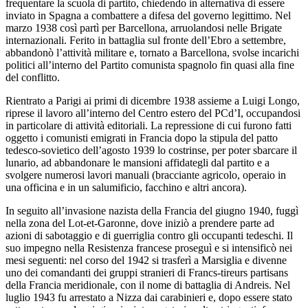
frequentare la scuola di partito, chiedendo in alternativa di essere
inviato in Spagna a combattere a difesa del governo legittimo. Nel
marzo 1938 così partì per Barcellona, arruolandosi nelle Brigate
internazionali. Ferito in battaglia sul fronte dell’Ebro a settembre,
abbandonò l’attività militare e, tornato a Barcellona, svolse incarichi
politici all’interno del Partito comunista spagnolo fin quasi alla fine
del conflitto.
Rientrato a Parigi ai primi di dicembre 1938 assieme a Luigi Longo,
riprese il lavoro all’interno del Centro estero del PCd’I, occupandosi
in particolare di attività editoriali. La repressione di cui furono fatti
oggetto i comunisti emigrati in Francia dopo la stipula del patto
tedesco-sovietico dell’agosto 1939 lo costrinse, per poter sbarcare il
lunario, ad abbandonare le mansioni affidategli dal partito e a
svolgere numerosi lavori manuali (bracciante agricolo, operaio in
una officina e in un salumificio, facchino e altri ancora).
In seguito all’invasione nazista della Francia del giugno 1940, fuggì
nella zona del Lot-et-Garonne, dove iniziò a prendere parte ad
azioni di sabotaggio e di guerriglia contro gli occupanti tedeschi. Il
suo impegno nella Resistenza francese proseguì e si intensificò nei
mesi seguenti: nel corso del 1942 si trasferì a Marsiglia e divenne
uno dei comandanti dei gruppi stranieri di Francs-tireurs partisans
della Francia meridionale, con il nome di battaglia di Andreis. Nel
luglio 1943 fu arrestato a Nizza dai carabinieri e, dopo essere stato