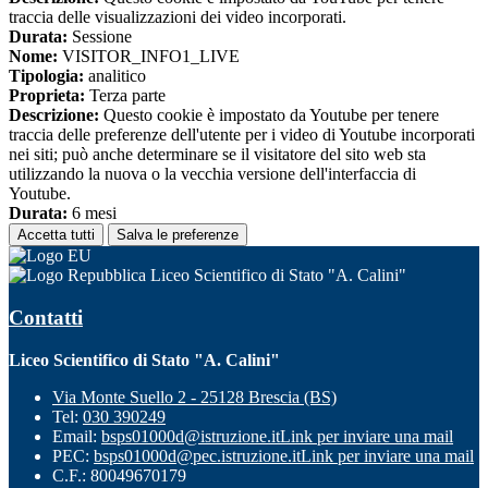
traccia delle visualizzazioni dei video incorporati.
Durata:
Sessione
Nome:
VISITOR_INFO1_LIVE
Tipologia:
analitico
Proprieta:
Terza parte
Descrizione:
Questo cookie è impostato da Youtube per tenere
traccia delle preferenze dell'utente per i video di Youtube incorporati
nei siti; può anche determinare se il visitatore del sito web sta
utilizzando la nuova o la vecchia versione dell'interfaccia di
Youtube.
Durata:
6 mesi
Accetta tutti
Salva le preferenze
Liceo Scientifico di Stato "A. Calini"
Contatti
Liceo Scientifico di Stato "A. Calini"
Via Monte Suello 2 - 25128 Brescia (BS)
Tel:
030 390249
Email:
bsps01000d@istruzione.it
Link per inviare una mail
PEC:
bsps01000d@pec.istruzione.it
Link per inviare una mail
C.F.: 80049670179