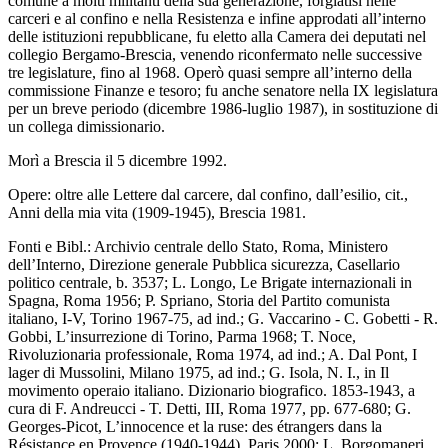
comune a molti militanti della sua generazione, forgiatisi nelle
carceri e al confino e nella Resistenza e infine approdati all’interno
delle istituzioni repubblicane, fu eletto alla Camera dei deputati nel
collegio Bergamo-Brescia, venendo riconfermato nelle successive
tre legislature, fino al 1968. Operò quasi sempre all’interno della
commissione Finanze e tesoro; fu anche senatore nella IX legislatura
per un breve periodo (dicembre 1986-luglio 1987), in sostituzione di
un collega dimissionario.
Morì a Brescia il 5 dicembre 1992.
Opere: oltre alle Lettere dal carcere, dal confino, dall’esilio, cit.,
Anni della mia vita (1909-1945), Brescia 1981.
Fonti e Bibl.: Archivio centrale dello Stato, Roma, Ministero
dell’Interno, Direzione generale Pubblica sicurezza, Casellario
politico centrale, b. 3537; L. Longo, Le Brigate internazionali in
Spagna, Roma 1956; P. Spriano, Storia del Partito comunista
italiano, I-V, Torino 1967-75, ad ind.; G. Vaccarino - C. Gobetti - R.
Gobbi, L’insurrezione di Torino, Parma 1968; T. Noce,
Rivoluzionaria professionale, Roma 1974, ad ind.; A. Dal Pont, I
lager di Mussolini, Milano 1975, ad ind.; G. Isola, N. I., in Il
movimento operaio italiano. Dizionario biografico. 1853-1943, a
cura di F. Andreucci - T. Detti, III, Roma 1977, pp. 677-680; G.
Georges-Picot, L’innocence et la ruse: des étrangers dans la
Résistance en Provence (1940-1944), Paris 2000; L. Borgomaneri,