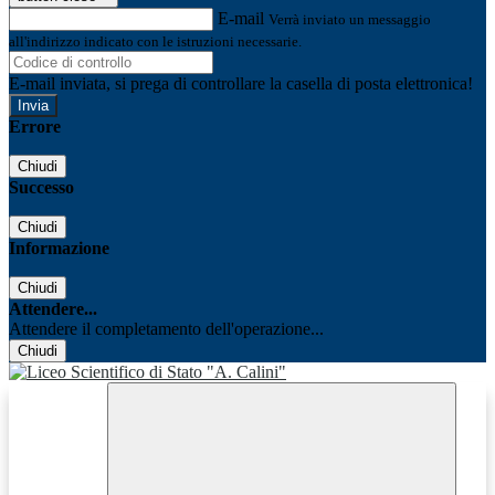
E-mail
Verrà inviato un messaggio
all'indirizzo indicato con le istruzioni necessarie.
E-mail inviata, si prega di controllare la casella di posta elettronica!
Errore
Chiudi
Successo
Chiudi
Informazione
Chiudi
Attendere...
Attendere il completamento dell'operazione...
Chiudi
Facebook
Youtube