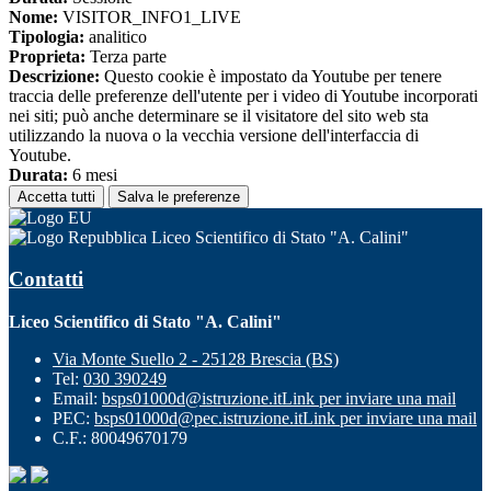
Nome:
VISITOR_INFO1_LIVE
Tipologia:
analitico
Proprieta:
Terza parte
Descrizione:
Questo cookie è impostato da Youtube per tenere
traccia delle preferenze dell'utente per i video di Youtube incorporati
nei siti; può anche determinare se il visitatore del sito web sta
utilizzando la nuova o la vecchia versione dell'interfaccia di
Youtube.
Durata:
6 mesi
Accetta tutti
Salva le preferenze
Liceo Scientifico di Stato "A. Calini"
Contatti
Liceo Scientifico di Stato "A. Calini"
Via Monte Suello 2 - 25128 Brescia (BS)
Tel:
030 390249
Email:
bsps01000d@istruzione.it
Link per inviare una mail
PEC:
bsps01000d@pec.istruzione.it
Link per inviare una mail
C.F.: 80049670179