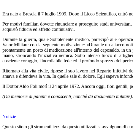
Era nato a Brescia il 7 luglio 1909. Dopo il Liceo Scientifico, entrò 
Per motivi familiari dovette rinunciare a proseguire studi universitar
acquistò fiducia ed affetto continuativi.
Durante la guerra, quale Sottotenente medico, partecipò alle operazi
Valor Militare con la seguente motivazione: «Durante un attacco notturn
prontamente un posto di medicazione all'interno del caposaldo, in un 
mano, stroncando l'iniziativa nemica. Sotto intenso fuoco di artiglier
cosciente coraggio, l'incrollabile fede ed il profondo sprezzo del peri
Ritornato alla vita civile, riprese il suo lavoro nel Reparto Infetti
amava e difendeva la vita. In quelle sale di dolore, Egli sapeva infonde
Il Dottor Aldo Foli morì il 24 aprile 1972. Ancora oggi, fiori gentili, 
(Da memorie di parenti e conoscenti, nonché da documento militare).
Notizie
Questo sito o gli strumenti terzi da questo utilizzati si avvalgono di coo