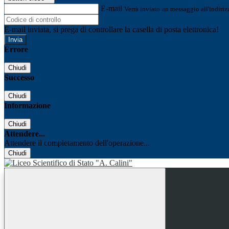
E-mail
Verrà inviato un messaggio all'indirizz
E-mail inviata, si prega di controllare la casella di posta elettronica!
Errore
Chiudi
Successo
Chiudi
Informazione
Chiudi
Attendere...
Attendere il completamento dell'operazione...
Chiudi