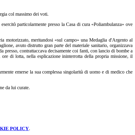
rgia col massimo dei voti.
che esercitò particolarmente presso la Casa di cura «Poliambulanza» ove
nteria motorizzato, meritandosi «sul campo» una Medaglia d'Argento al
aglione, avuto distrutto gran parte del materiale sanitario, organizzava
da presso, contrattaccava decisamente coi fanti, con lancio di bombe a
re di lotta, nella esplicazione ininterrotta della propria missione, il
colarmente emerse la sua complessa singolarità di uomo e di medico che
ne da lui curate.
KIE POLICY
.