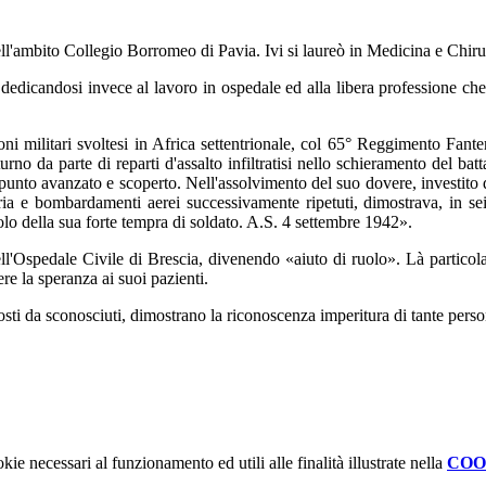
nell'ambito Collegio Borromeo di Pavia. Ivi si laureò in Medicina e Chiru
i, dedicandosi invece al lavoro in ospedale ed alla libera professione 
oni militari svoltesi in Africa settentrionale, col 65° Reggimento Fa
o da parte di reparti d'assalto infiltratisi nello schieramento del batt
punto avanzato e scoperto. Nell'assolvimento del suo dovere, investito 
ia e bombardamenti aerei successivamente ripetuti, dimostrava, in sei o
colo della sua forte tempra di soldato. A.S. 4 settembre 1942».
vi dell'Ospedale Civile di Brescia, divenendo «aiuto di ruolo». Là parti
re la speranza ai suoi pazienti.
posti da sconosciuti, dimostrano la riconoscenza imperitura di tante perso
kie necessari al funzionamento ed utili alle finalità illustrate nella
COO