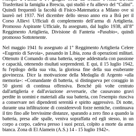
Trasferitasi la famiglia a Brescia, qui studiò e fu allievo del “Calini”.
Quindi frequentò la facoltà di Fisico-Matematica a Milano ove si
laureò nel 1937. Nel dicembre dello stesso anno era a Brà per il
Corso Allievi Ufficiali di complemento dell’arma di Artiglieria.
Promosso Aspirante Ufficiale, fu assegnato, dal luglio 1938, all’8°
Reggimento Artiglieria, Divisione di Fanteria
«
Pasubio
»
, quindi
promosso Sottotenente.
Nel maggio 1941 fu assegnato al 1° Reggimento Artiglieria Celere
«Eugenio di Savoia», passando in Libia, zona di operazioni militari.
Ottenuto il Comando di una batteria, seppe addestrarla con passione
e capacità, ottenendo risultati sorprendenti. E qui, il 15 luglio 1942,
fu l'epilogo della sua vita, la gloriosa fine della sua esuberante
giovinezza. Dice la motivazione della Medaglia di Argento «alla
memoria»: «Comandante di batteria, si distingueva per coraggio in
50 giorni di continua offensiva. Benché più volte centrato
dall'artiglieria e dall'aviazione avversarie, che causavano gravi
perdite in uomini e materiali alla sua batteria, con l'esempio riusciva
a conservare nei dipendenti serenità e spirito aggressivo. Di notte,
durante una infiltrazione di considerevoli forze nemiche, continuava
il tiro fino alle brevissime distanze, sparando a zero fino a quando la
batteria, presa alle spalle, veniva sopraffatta ed egli stesso, in un
corpo a corpo, cadeva presso i suoi pezzi, colpito a morte da arma
bianca. Zona di El Alamein (A.S.) 14 - 15 luglio 1942».