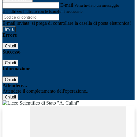
E-mail
Verrà inviato un messaggio
all'indirizzo indicato con le istruzioni necessarie.
E-mail inviata, si prega di controllare la casella di posta elettronica!
Errore
Chiudi
Successo
Chiudi
Informazione
Chiudi
Attendere...
Attendere il completamento dell'operazione...
Chiudi
Facebook
Youtube