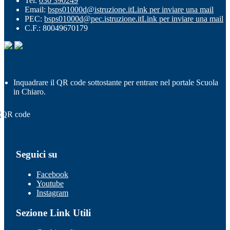
Tel:
030 390249
Email:
bsps01000d@istruzione.it
Link per inviare una mail
PEC:
bsps01000d@pec.istruzione.it
Link per inviare una mail
C.F.: 80049670179
Inquadrare il QR code sottostante per entrare nel portale Scuola
in Chiaro.
Seguici su
Facebook
Youtube
Instagram
Sezione Link Utili