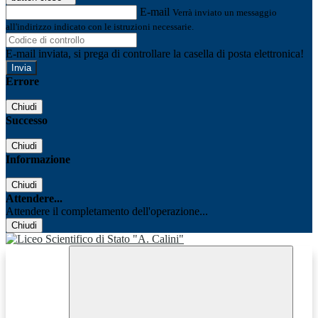
E-mail
Verrà inviato un messaggio
all'indirizzo indicato con le istruzioni necessarie.
E-mail inviata, si prega di controllare la casella di posta elettronica!
Errore
Chiudi
Successo
Chiudi
Informazione
Chiudi
Attendere...
Attendere il completamento dell'operazione...
Chiudi
Facebook
Youtube