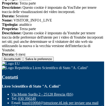
Proprieta:
Terza parte
Descrizione:
Questo cookie è impostato da YouTube per tenere
traccia delle visualizzazioni dei video incorporati.
Durata:
Sessione
Nome:
VISITOR_INFO1_LIVE
Tipologia:
analitico
Proprieta:
Terza parte
Descrizione:
Questo cookie è impostato da Youtube per tenere
traccia delle preferenze dell'utente per i video di Youtube incorporati
nei siti; può anche determinare se il visitatore del sito web sta
utilizzando la nuova o la vecchia versione dell'interfaccia di
Youtube.
Durata:
6 mesi
Accetta tutti
Salva le preferenze
Liceo Scientifico di Stato "A. Calini"
Contatti
Liceo Scientifico di Stato "A. Calini"
Via Monte Suello 2 - 25128 Brescia (BS)
Tel:
030 390249
Email:
bsps01000d@istruzione.it
Link per inviare una mail