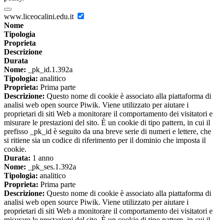
www.liceocalini.edu.it
Nome
Tipologia
Proprieta
Descrizione
Durata
Nome:
_pk_id.1.392a
Tipologia:
analitico
Proprieta:
Prima parte
Descrizione:
Questo nome di cookie è associato alla piattaforma di
analisi web open source Piwik. Viene utilizzato per aiutare i
proprietari di siti Web a monitorare il comportamento dei visitatori e
misurare le prestazioni del sito. È un cookie di tipo pattern, in cui il
prefisso _pk_id è seguito da una breve serie di numeri e lettere, che
si ritiene sia un codice di riferimento per il dominio che imposta il
cookie.
Durata:
1 anno
Nome:
_pk_ses.1.392a
Tipologia:
analitico
Proprieta:
Prima parte
Descrizione:
Questo nome di cookie è associato alla piattaforma di
analisi web open source Piwik. Viene utilizzato per aiutare i
proprietari di siti Web a monitorare il comportamento dei visitatori e
misurare le prestazioni del sito. È un cookie di tipo pattern, in cui il