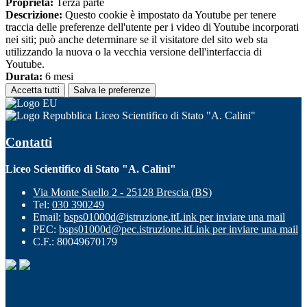
Proprieta:
Terza parte
Descrizione:
Questo cookie è impostato da Youtube per tenere
traccia delle preferenze dell'utente per i video di Youtube incorporati
nei siti; può anche determinare se il visitatore del sito web sta
utilizzando la nuova o la vecchia versione dell'interfaccia di
Youtube.
Durata:
6 mesi
Accetta tutti
Salva le preferenze
Liceo Scientifico di Stato "A. Calini"
Contatti
Liceo Scientifico di Stato "A. Calini"
Via Monte Suello 2 - 25128 Brescia (BS)
Tel:
030 390249
Email:
bsps01000d@istruzione.it
Link per inviare una mail
PEC:
bsps01000d@pec.istruzione.it
Link per inviare una mail
C.F.: 80049670179