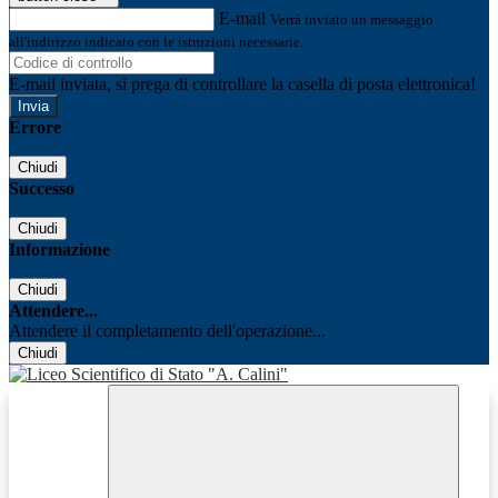
E-mail
Verrà inviato un messaggio
all'indirizzo indicato con le istruzioni necessarie.
E-mail inviata, si prega di controllare la casella di posta elettronica!
Errore
Chiudi
Successo
Chiudi
Informazione
Chiudi
Attendere...
Attendere il completamento dell'operazione...
Chiudi
Facebook
Youtube