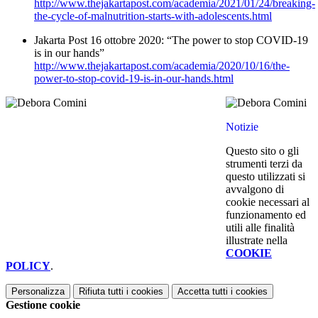
http://www.thejakartapost.com/academia/2021/01/24/breaking-
the-cycle-of-malnutrition-starts-with-adolescents.html
Jakarta Post 16 ottobre 2020: “
The power to stop COVID-19
is in our hands”
http://www.thejakartapost.com/academia/2020/10/16/the-
power-to-stop-covid-19-is-in-our-hands.html
Notizie
Questo sito o gli
strumenti terzi da
questo utilizzati si
avvalgono di
cookie necessari al
funzionamento ed
utili alle finalità
illustrate nella
COOKIE
POLICY
.
Personalizza
Rifiuta tutti
i cookies
Accetta tutti
i cookies
Gestione cookie