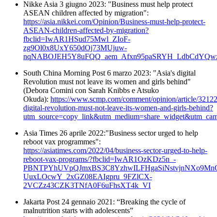
Nikke Asia 3 giugno 2023: "Business must help protect
ASEAN children affected by migration":
https://asia.nikkei.com/Opinion/Business-must-help-protect-
ASEAN-children-affected-by-migration?
fbclid=IwAR1HSud75Mwl_ZIoF-
zg9Ol0x8UxY650dOj73MUjuw-
nqNABOJEH5Y8uFQQ_aem_Afxn95paSRYH_LdbCdYQwz
South China Morning Post 6 marzo 2023: "Asia's digital
Revolution must not leave its women and girls behind"
(Debora Comini con Sarah Knibbs e Atsuko
Okuda):
https://www.scmp.com/comment/opinion/article/32122
digital-revolution-must-not-leave-its-women-and-girls-behind?
utm_source=copy_link&utm_medium=share_widget&utm_ca
Asia Times 26 aprile 2022:"Business sector urged to help
reboot vax programmes":
https://asiatimes.com/2022/04/business-sector-urged-to-help-
reboot-vax-programs/?fbclid=IwAR1OzKDz5n_-
PBNTPYhUVpQJmxBS3C8YzhwILFHgaSiNstvjnNXo9MnQ0
UuxLOcwY_2xGZ08EAIgpru_9FZlCX-
2VCZz43CZK3TNfA0F6uFhsXT4k_VI
Jakarta Post 24 gennaio 2021: “Breaking the cycle of
malnutrition starts with adolescents”