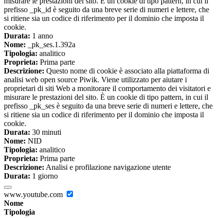
misurare le prestazioni del sito. È un cookie di tipo pattern, in cui il
prefisso _pk_id è seguito da una breve serie di numeri e lettere, che
si ritiene sia un codice di riferimento per il dominio che imposta il
cookie.
Durata:
1 anno
Nome:
_pk_ses.1.392a
Tipologia:
analitico
Proprieta:
Prima parte
Descrizione:
Questo nome di cookie è associato alla piattaforma di
analisi web open source Piwik. Viene utilizzato per aiutare i
proprietari di siti Web a monitorare il comportamento dei visitatori e
misurare le prestazioni del sito. È un cookie di tipo pattern, in cui il
prefisso _pk_ses è seguito da una breve serie di numeri e lettere, che
si ritiene sia un codice di riferimento per il dominio che imposta il
cookie.
Durata:
30 minuti
Nome:
NID
Tipologia:
analitico
Proprieta:
Prima parte
Descrizione:
Analisi e profilazione navigazione utente
Durata:
1 giorno
www.youtube.com
Nome
Tipologia