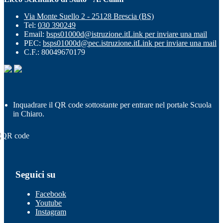
Via Monte Suello 2 - 25128 Brescia (BS)
Tel:
030 390249
Email:
bsps01000d@istruzione.it
Link per inviare una mail
PEC:
bsps01000d@pec.istruzione.it
Link per inviare una mail
C.F.: 80049670179
Inquadrare il QR code sottostante per entrare nel portale Scuola
in Chiaro.
Seguici su
Facebook
Youtube
Instagram