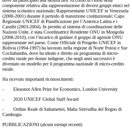
dove ha partecipato alla stesura dell’Accordo di Ohrid nella
componente relativa alla rappresentazione di diversi gruppi etnici nel
sistema scolastico nazionale; Rappresentante UNICEF in Venezuela
(2000-2001) durante il periodo di transizione costituzionale; Capo
Regionale UNICEF di Pianificazione per l’America Latina e i
Caraibi (2003-2004). In prestito al sistema di coordinazione delle
Nazioni Unite, è stata Coordinatrice Residente ONU in Mongolia
(2008-2010), con l’incarico di guidare il gruppo di agenzie ONU
rappresentate nel paese. Come Officiale di Progetto UNICEF in
Bolivia (1994-1997) ha lavorato nella regione di Norte Potosi e Sur
Cochabamba, dove ha ideato e diretto un programma di micro-
credito rurale per donne indigene, che negli anni successivi è
diventato un modello per il programma nazionale di micro-credito
rurale.
Ha ricevuto importanti riconoscimenti:
- Eleaonor Allen Prize for Economics, London University
- 2020 UNICEF Global Staff Award
- Ordine Reale di Sahametrei, Maha Sirivudha del Regno di
Cambogia
PUBBLICAZIONI (alcuni esempi recenti)