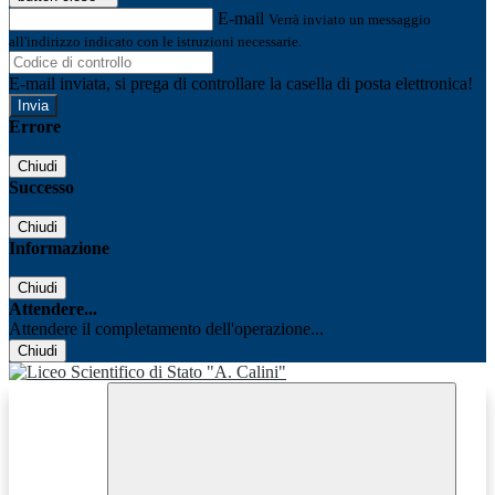
E-mail
Verrà inviato un messaggio
all'indirizzo indicato con le istruzioni necessarie.
E-mail inviata, si prega di controllare la casella di posta elettronica!
Errore
Chiudi
Successo
Chiudi
Informazione
Chiudi
Attendere...
Attendere il completamento dell'operazione...
Chiudi
Facebook
Youtube