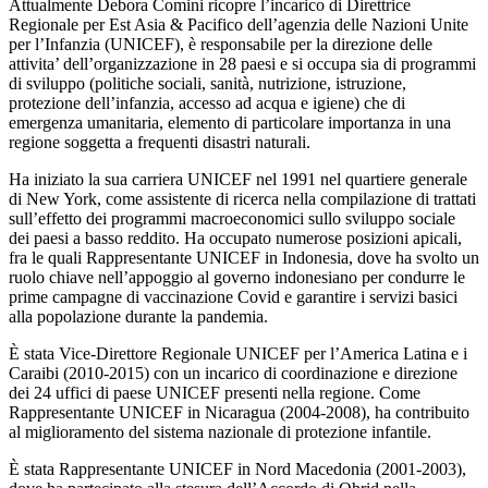
Attualmente Debora Comini ricopre l’incarico di Direttrice
Regionale per Est Asia & Pacifico dell’agenzia delle Nazioni Unite
per l’Infanzia (UNICEF), è responsabile per la direzione delle
attivita’ dell’organizzazione in 28 paesi e si occupa sia di programmi
di sviluppo (politiche sociali, sanità, nutrizione, istruzione,
protezione dell’infanzia, accesso ad acqua e igiene) che di
emergenza umanitaria, elemento di particolare importanza in una
regione soggetta a frequenti disastri naturali.
Ha iniziato la sua carriera UNICEF nel 1991 nel quartiere generale
di New York, come assistente di ricerca nella compilazione di trattati
sull’effetto dei programmi macroeconomici sullo sviluppo sociale
dei paesi a basso reddito. Ha occupato numerose posizioni apicali,
fra le quali Rappresentante UNICEF in Indonesia, dove ha svolto un
ruolo chiave nell’appoggio al governo indonesiano per condurre le
prime campagne di vaccinazione Covid e garantire i servizi basici
alla popolazione durante la pandemia.
È stata Vice-Direttore Regionale UNICEF per l’America Latina e i
Caraibi (2010-2015) con un incarico di coordinazione e direzione
dei 24 uffici di paese UNICEF presenti nella regione. Come
Rappresentante UNICEF in Nicaragua (2004-2008), ha contribuito
al miglioramento del sistema nazionale di protezione infantile.
È stata Rappresentante UNICEF in Nord Macedonia (2001-2003),