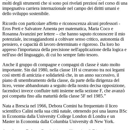
molti degli strumenti che si sono poi rivelati preziosi nel corso di una
impegnativa carriera internazionale nel campo dei diritti umani e
dello sviluppo sostenibile.
Ricordo con particolare affetto e riconoscenza alcuni professori -
Eros Preti e Salvatore Amenta per matematica, Maria Coco e
Rosanna Avanzini per lettere – che hanno saputo riconoscere il mio
potenziale, incoraggiandomi a coltivare senso critico, autonomia di
pensiero, e capacità di lavoro determinato e rigoroso. Da loro ho
appreso l'importanza della precisione nell'applicazione della logica e
nell'uso del linguaggio, di cui ho sempre fatto tesoro.
Anche il gruppo di compagne e compagni di classe è stato molto
importante. Sin dal 1980, nella classe 1H si crearono tra noi legami
così stretti di amicizia e solidarietà che, in un anno successivo, il
piano di smembramento della classe, da parte della dirigenza del
liceo, venne abbandonato a seguito della nostra decisa opposizione,
facendoci invece confluire tutti insieme nella sezione F, che avanzò
poi compatta fino alla maturità della classe 5F nel 1985.”
Nata a Brescia nel 1966, Debora Comini ha frequentato il liceo
scientifico Calini nella sua città natale, ottenendo poi una laurea BSc
in Economia dalla University College London di Londra e un
Master in Economia dalla Columbia University di New York.