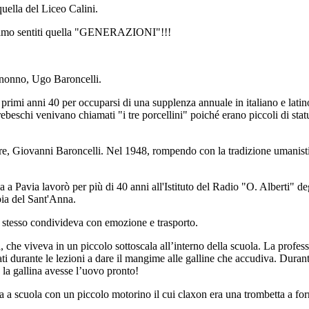
quella del Liceo Calini.
 siamo sentiti quella "GENERAZIONI"!!!
o nonno, Ugo Baroncelli.
 primi anni 40 per occuparsi di una supplenza annuale in italiano e lati
schi venivano chiamati "i tre porcellini" poiché erano piccoli di statura
re, Giovanni Baroncelli. Nel 1948, rompendo con la tradizione umanistica
 a Pavia lavorò per più di 40 anni all'Istituto del Radio "O. Alberti" de
pia del Sant'Anna.
ui stesso condivideva con emozione e trasporto.
, che viveva in un piccolo sottoscala all’interno della scuola. La profess
urante le lezioni a dare il mangime alle galline che accudiva. Durante i 
e la gallina avesse l’uovo pronto!
va a scuola con un piccolo motorino il cui claxon era una trombetta a for