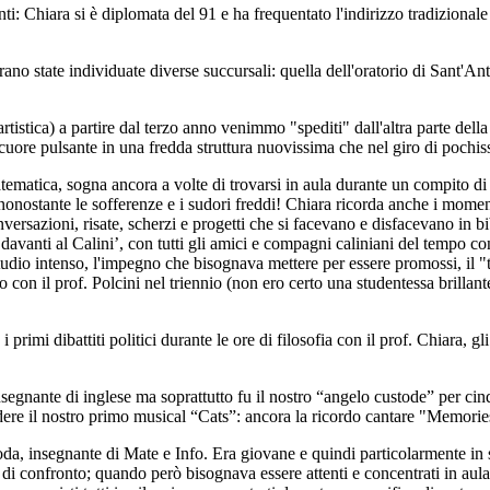
ti: Chiara si è diplomata del 91 e ha frequentato l'indirizzo tradizionale
 erano state individuate diverse succursali: quella dell'oratorio di Sant'A
rtistica) a partire dal terzo anno venimmo "spediti" dall'altra parte della 
 cuore pulsante in una fredda struttura nuovissima che nel giro di poch
ematica, sogna ancora a volte di trovarsi in aula durante un compito di 
onostante le sofferenze e i sudori freddi! Chiara ricorda anche i momenti
ersazioni, risate, scherzi e progetti che si facevano e disfacevano in b
anti al Calini’, con tutti gli amici e compagni caliniani del tempo con
tudio intenso, l'impegno che bisognava mettere per essere promossi, il "t
desco con il prof. Polcini nel triennio (non ero certo una studentessa br
i primi dibattiti politici durante le ore di filosofia con il prof. Chiara, 
egnante di inglese ma soprattutto fu il nostro “angelo custode” per cinq
edere il nostro primo musical
“Cats”:
ancora la ricordo cantare "
Memorie
da, insegnante di Mate e Info. Era giovane e quindi particolarmente in si
 di confronto; quando però bisognava essere attenti e concentrati in a