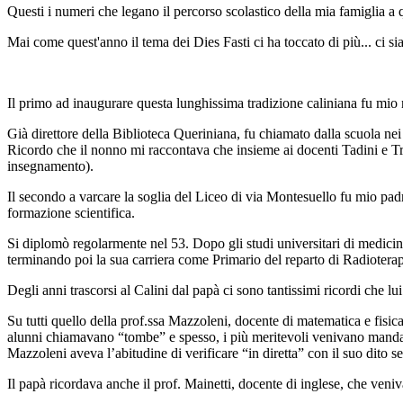
Questi i numeri che legano il percorso scolastico della mia famiglia a 
Mai come quest'anno il tema dei
Dies Fasti
ci ha toccato di più... ci
Il primo ad inaugurare questa lunghissima tradizione caliniana fu mi
Già direttore della Biblioteca Queriniana, fu chiamato dalla scuola nei
Ricordo che il nonno mi raccontava che insieme ai docenti Tadini e Trebe
insegnamento).
Il secondo a varcare la soglia del Liceo di via Montesuello fu mio pad
formazione scientifica.
Si diplomò regolarmente nel 53. Dopo gli studi universitari di medicina
terminando poi la sua carriera come Primario del reparto di Radiotera
Degli anni trascorsi al Calini dal papà ci sono tantissimi ricordi che l
Su tutti quello della prof.ssa Mazzoleni, docente di matematica e fisica
alunni chiamavano “tombe” e spesso, i più meritevoli venivano mandati d
Mazzoleni aveva l’abitudine di verificare “in diretta” con il suo dito s
Il papà ricordava anche il prof. Mainetti, docente di inglese, che veni