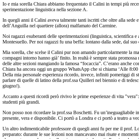
Io e mia sorella Chiara abbiamo frequentato il Calini in tempi più recen
sperimentazione linguistica nella sezione A.
In quegli anni il Calini aveva talmente tanti iscritti che oltre alla sede
dell’Anguilla nel quartiere (allora) malfamato del Carmine.
Noi ragazzi esuberanti delle sperimentazioni (linguistica, scientifica e a
Montesuello. Per noi ragazzi fu una beffa: lontano dalla sede, dal suo
Mia sorella, che scelse il Calini pur non amando particolarmente la mat
compagni intorno hanno già’ finito. In realtà è sempre stata promossa n
delle altre sezioni mangiando la famosa “focaccia”. C’erano anche conv
Chiara ha ancora oggi un gruppo WhatsApp che si chiama ‘Alle 8:00 dav
Della mia personale esperienza ricordo, invece, infiniti pomeriggi di s
parlare di quelle di latino della prof.ssa Quilleri nel biennio e di te
giugno!).
Accanto a questi ricordi però rivivo le prime esperienze di vita "vera": 
studenti più grandi.
Non posso non ricordare la prof.ssa Boschetti. Fu un’ineguagliabile ins
presente, vera e disponibile. Ci portò a Londra e ci portò a teatro a v
Un altro indimenticabile professore di quegli anni fu per me il prof. Lo
preparato: durante le sue lezioni non mancavano mai risate e momenti