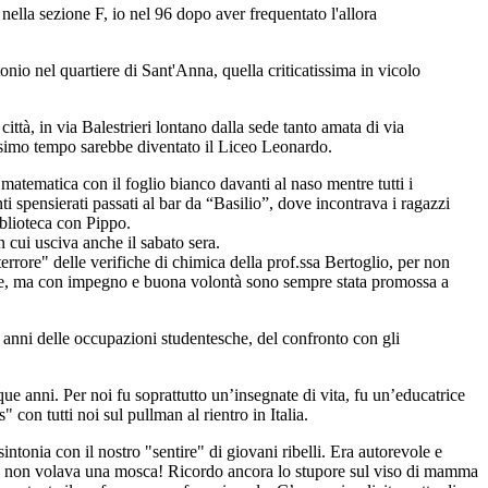
 nella sezione F, io nel 96 dopo aver frequentato l'allora
ntonio nel quartiere di Sant'Anna, quella criticatissima in vicolo
città, in via Balestrieri lontano dalla sede tanto amata di via
issimo tempo sarebbe diventato il Liceo Leonardo.
matematica con il foglio bianco davanti al naso mentre tutti i
 spensierati passati al bar da “Basilio”, dove incontrava i ragazzi
iblioteca con Pippo.
 cui usciva anche il sabato sera.
errore" delle verifiche di chimica della prof.ssa Bertoglio, per non
illante, ma con impegno e buona volontà sono sempre stata promossa a
gli anni delle occupazioni studentesche, del confronto con gli
ue anni. Per noi fu soprattutto un’insegnate di vita, fu un’educatrice
s
" con tutti noi sul pullman al rientro in Italia.
ntonia con il nostro "sentire" di giovani ribelli. Era autorevole e
ula non volava una mosca! Ricordo ancora lo stupore sul viso di mamma