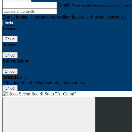
E-mail
Verrà inviato un messaggio all'indirizz
E-mail inviata, si prega di controllare la casella di posta elettronica!
Errore
Chiudi
Successo
Chiudi
Informazione
Chiudi
Attendere...
Attendere il completamento dell'operazione...
Chiudi