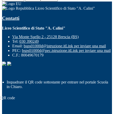
Liceo Scientifico di Stato "A. Calini"
Contatti
Liceo Scientifico di Stato "A. Calini"
Via Monte Suello 2 - 25128 Brescia (BS)
Tel:
030 390249
Email:
bsps01000d@istruzione.it
Link per inviare una mail
PEC:
bsps01000d@pec.istruzione.it
Link per inviare una mail
C.F.: 80049670179
Inquadrare il QR code sottostante per entrare nel portale Scuola
in Chiaro.