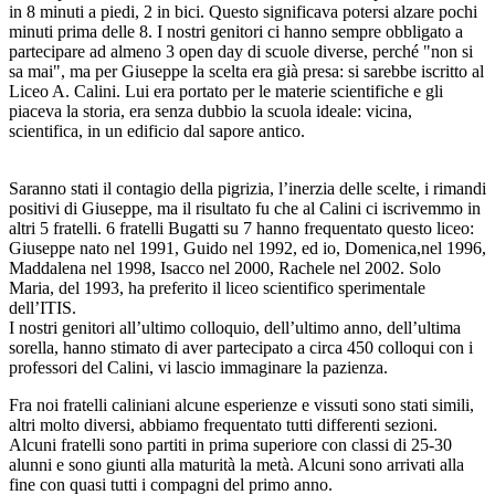
in 8 minuti a piedi, 2 in bici. Questo significava potersi alzare pochi
minuti prima delle 8. I nostri genitori ci hanno sempre obbligato a
partecipare ad almeno 3 open day di scuole diverse, perché "non si
sa mai", ma per Giuseppe la scelta era già presa: si sarebbe iscritto al
Liceo A. Calini. Lui era portato per le materie scientifiche e gli
piaceva la storia, era senza dubbio la scuola ideale: vicina,
scientifica, in un edificio dal sapore antico.
Saranno stati il contagio della pigrizia, l’inerzia delle scelte, i rimandi
positivi di Giuseppe, ma il risultato fu che al Calini ci iscrivemmo in
altri 5 fratelli. 6 fratelli Bugatti su 7 hanno frequentato questo liceo:
Giuseppe nato nel 1991, Guido nel 1992, ed io, Domenica,nel 1996,
Maddalena nel 1998, Isacco nel 2000, Rachele nel 2002. Solo
Maria, del 1993, ha preferito il liceo scientifico sperimentale
dell’ITIS.
I nostri genitori all’ultimo colloquio, dell’ultimo anno, dell’ultima
sorella, hanno stimato di aver partecipato a circa 450 colloqui con i
professori del Calini, vi lascio immaginare la pazienza.
Fra noi fratelli caliniani alcune esperienze e vissuti sono stati simili,
altri molto diversi, abbiamo frequentato tutti differenti sezioni.
Alcuni fratelli sono partiti in prima superiore con classi di 25-30
alunni e sono giunti alla maturità la metà. Alcuni sono arrivati alla
fine con quasi tutti i compagni del primo anno.