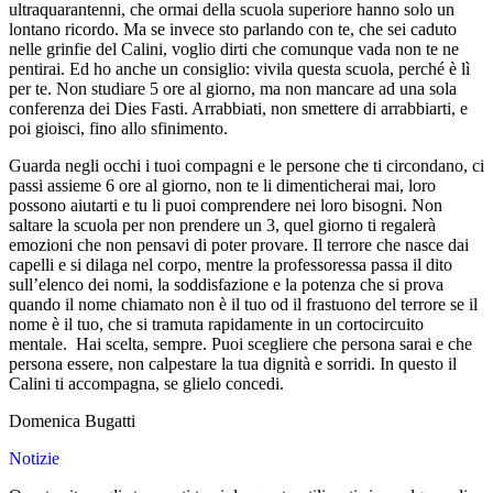
ultraquarantenni, che ormai della scuola superiore hanno solo un
lontano ricordo. Ma se invece sto parlando con te, che sei caduto
nelle grinfie del Calini, voglio dirti che comunque vada non te ne
pentirai. Ed ho anche un consiglio: vivila questa scuola, perché è lì
per te. Non studiare 5 ore al giorno, ma non mancare ad una sola
conferenza dei Dies Fasti. Arrabbiati, non smettere di arrabbiarti, e
poi gioisci, fino allo sfinimento.
Guarda negli occhi i tuoi compagni e le persone che ti circondano, ci
passi assieme 6 ore al giorno, non te li dimenticherai mai, loro
possono aiutarti e tu li puoi comprendere nei loro bisogni. Non
saltare la scuola per non prendere un 3, quel giorno ti regalerà
emozioni che non pensavi di poter provare. Il terrore che nasce dai
capelli e si dilaga nel corpo, mentre la professoressa passa il dito
sull’elenco dei nomi, la soddisfazione e la potenza che si prova
quando il nome chiamato non è il tuo od il frastuono del terrore se il
nome è il tuo, che si tramuta rapidamente in un cortocircuito
mentale. Hai scelta, sempre. Puoi scegliere che persona sarai e che
persona essere, non calpestare la tua dignità e sorridi. In questo il
Calini ti accompagna, se glielo concedi.
Domenica Bugatti
Notizie