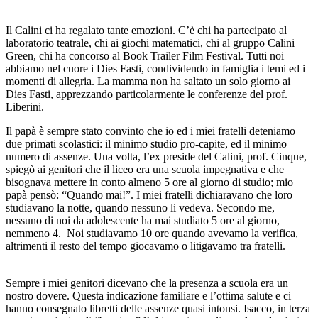
Il Calini ci ha regalato tante emozioni. C’è chi ha partecipato al
laboratorio teatrale, chi ai giochi matematici, chi al gruppo Calini
Green, chi ha concorso al Book Trailer Film Festival. Tutti noi
abbiamo nel cuore i Dies Fasti, condividendo in famiglia i temi ed i
momenti di allegria. La mamma non ha saltato un solo giorno ai
Dies Fasti, apprezzando particolarmente le conferenze del prof.
Liberini.
Il papà è sempre stato convinto che io ed i miei fratelli deteniamo
due primati scolastici: il minimo studio pro-capite, ed il minimo
numero di assenze. Una volta, l’ex preside del Calini, prof. Cinque,
spiegò ai genitori che il liceo era una scuola impegnativa e che
bisognava mettere in conto almeno 5 ore al giorno di studio; mio
papà pensò: “Quando mai!”. I miei fratelli dichiaravano che loro
studiavano la notte, quando nessuno li vedeva. Secondo me,
nessuno di noi da adolescente ha mai studiato 5 ore al giorno,
nemmeno 4. Noi studiavamo 10 ore quando avevamo la verifica,
altrimenti il resto del tempo giocavamo o litigavamo tra fratelli.
Sempre i miei genitori dicevano che la presenza a scuola era un
nostro dovere. Questa indicazione familiare e l’ottima salute e ci
hanno consegnato libretti delle assenze quasi intonsi. Isacco, in terza