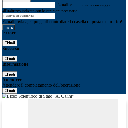
E-mail
Verrà inviato un messaggio
all'indirizzo indicato con le istruzioni necessarie.
E-mail inviata, si prega di controllare la casella di posta elettronica!
Errore
Chiudi
Successo
Chiudi
Informazione
Chiudi
Attendere...
Attendere il completamento dell'operazione...
Chiudi
Facebook
Youtube