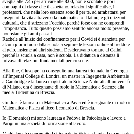
sveglia alle 7:45 per arrivare alle 8:00, non è scontato e poi i
compagni di classe che ti aspettano, relazioni significative, i
professori, che nella loro essenza sono lì per te, ad arrabattarsi per
insegnarti la vita attraverso la matematica o il latino, e gli orizzonti
culturali, che ti strizzano l’occhio, perché forse ora ne comprendi
l’importanza. Tutto questo possiamo sentirlo ancora molto presente,
nonostante gli anni passati.
Rachele all’inizio del confinamento per il Covid si è stanziata per
alcuni giorni fuori dalla scuola a seguire le lezioni online al freddo e
al gelo, insieme ad altri studenti. Desideravano tornare al Calini
perché la scuola a casa, non è scuola. La didattica a distanza li
privava di relazioni fondamentali per crescere.
Alla fine,
Giuseppe
ha conseguito una laurea triennale in Geologia
all’Imperial College di Londra, un master in Ingegneria Ambientale
a Cambridge e la laurea magistrale in Scienze Naturali all’università
di Milano, ora è insegnante di ruolo in Matematica e Scienze alla
media Tridentina di Brescia.
Guido
si è laureato in Matematica a Pavia ed è insegnante di ruolo in
Matematica e Fisica al liceo Leonardo di Brescia.
Io (Domenica)
mi sono laureata a Padova in Psicologia e lavoro a
Parigi in una società di formazione al lavoro.
Maddalena
ha conseguito la triennale in Fisica a Pavia, la magistrale