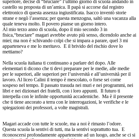
superiore, decise di “bruciare” l’ultimo giorno di scuola andando in
castello su proposta di un’amica. Il papà si accorse dal registro
elettronico di questa assenza ingiustificata. Isacco inventò storie
strane e negò l’assenza; per questa menzogna, saltò una vacanza alla
quale teneva molto. Il povero pianse un giorno intero.
Al mio terzo anno di scuola, dopo il mio secondo 3 in
fisica,“bruciare” magari avrebbe avuto più senso, dicendolo anche ai
miei; ma non è schivando colpi che si impara a parare, quel 3 mi
apparteneva e me lo meritavo. E il brivido del rischio dove lo
mettiamo?
Nella scuola italiana ti continuano a parlare del dopo. Alle
elementari ti dicono che ti devi preparare per le medie, alle medie
per le superiori, alle superiori per l’università e all’università per il
lavoro. Al liceo Calini il tempo è mescolato, o forse sei come
sospeso nel tempo. Il passato trasuda nei muri e nei programmi, nei
libri e nei dizionari dei fratelli, con i loro appunti. Il futuro ti
interpella con le infinite opportunità accademiche. Ma è il presente
che ti tiene ancorato a terra con le interrogazioni, le verifiche e le
spiegazioni dei professori, a volte magistrali.
Magari accade con tutte le scuole, ma a noi è rimasto l’odore.
Questa scuola la sentivi di tutti, ma la sentivi soprattutto tua. E
riconoscersi profondamente appartenente ad un luogo, anche se ci si