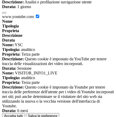
Descrizione:
Analisi e profilazione navigazione utente
Durata:
1 giorno
www.youtube.com
Nome
Tipologia
Proprieta
Descrizione
Durata
Nome:
YSC
Tipologia:
analitico
Proprieta:
Terza parte
Descrizione:
Questo cookie è impostato da YouTube per tenere
traccia delle visualizzazioni dei video incorporati.
Durata:
Sessione
Nome:
VISITOR_INFO1_LIVE
Tipologia:
analitico
Proprieta:
Terza parte
Descrizione:
Questo cookie è impostato da Youtube per tenere
traccia delle preferenze dell'utente per i video di Youtube incorporati
nei siti; può anche determinare se il visitatore del sito web sta
utilizzando la nuova o la vecchia versione dell'interfaccia di
Youtube.
Durata:
6 mesi
Accetta tutti
Salva le preferenze