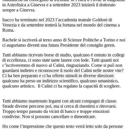
in Astrofisica a Ginevra e a settembre 2023 inizierà il dottorato
sempre a Ginevra.
Isacco
ha terminato nel 2023 l’accademia teatrale Goldoni di
Venezia e da settembre tenterà la fortuna nel mondo del cinema a
Roma.
Rachele
si iscriverà al terzo anno di Scienze Politiche a Torino e noi
ci auguriamo diventi una futura Presidente del consiglio green.
Tutti abbiamo ricevuto borse di studio, qualcuno è entrato in collegi
di eccellenza, ci sono state tante lauree con lode. Tutti quanti noi
c’iscriveremmo di nuovo al Calini, ringraziando. Come si può non
guardarsi indietro e riconoscere il ruolo del Calini nelle nostre vite?
Ci ha ben preparato e ci ha offerto stimoli in diverse direzioni:
qualcuno ha preso un indirizzo scientifico, qualcuno umanistico,
qualcuno artistico. Il Calini ci ha regalato la capacità di scegliere.
Tutti abbiamo mantenuto legami con alcuni compagni di classe.
Strade diverse percorse poi, ma si cerca di risentirsi o ritrovarsi.
Troppo tempo passato da vicini di banco e troppe emozioni
condivise. Non si possono cancellare o dimenticare.
Ho come l’impressione che questo testo verrà letto solo da persone