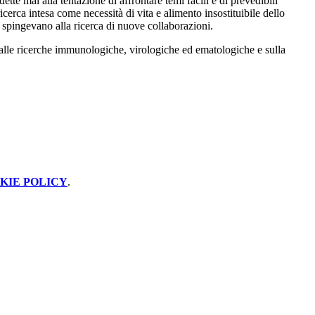
te mai alla tentazione di affrontare temi facili e di prevedibili
cerca intesa come necessità di vita e alimento insostituibile dello
o spingevano alla ricerca di nuove collaborazioni.
o alle ricerche immunologiche, virologiche ed ematologiche e sulla
KIE POLICY
.