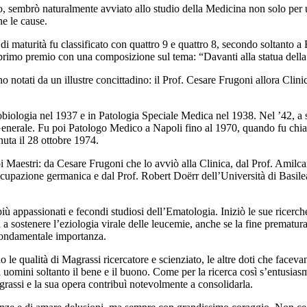
o, sembrò naturalmente avviato allo studio della Medicina non solo per
ne le cause.
di maturità fu classificato con quattro 9 e quattro 8, secondo soltanto a
il primo premio con una composizione sul tema: “Davanti alla statua della 
no notati da un illustre concittadino: il Prof. Cesare Frugoni allora Cli
ologia nel 1937 e in Patologia Speciale Medica nel 1938. Nel ’42, a soli 
Generale. Fu poi Patologo Medico a Napoli fino al 1970, quando fu chia
uta il 28 ottobre 1974.
uoi Maestri: da Cesare Frugoni che lo avviò alla Clinica, dal Prof. Amilca
a occupazione germanica e dal Prof. Robert Doërr dell’Università di Basil
ù appassionati e fecondi studiosi dell’Ematologia. Iniziò le sue ricerche 
imi a sostenere l’eziologia virale delle leucemie, anche se la fine prematur
i fondamentale importanza.
ano le qualità di Magrassi ricercatore e scienziato, le altre doti che fac
i uomini soltanto il bene e il buono. Come per la ricerca così s’entusias
grassi e la sua opera contribuì notevolmente a consolidarla.