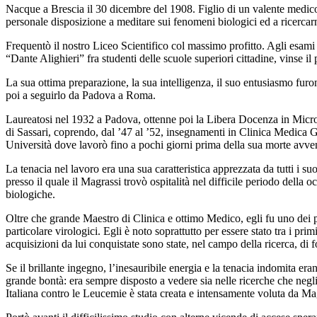
Nacque a Brescia il 30 dicembre del 1908. Figlio di un valente medic
personale disposizione a meditare sui fenomeni biologici ed a ricercar
Frequentò il nostro Liceo Scientifico col massimo profitto. Agli esami 
“Dante Alighieri” fra studenti delle scuole superiori cittadine, vinse 
La sua ottima preparazione, la sua intelligenza, il suo entusiasmo furo
poi a seguirlo da Padova a Roma.
Laureatosi nel 1932 a Padova, ottenne poi la Libera Docenza in Microbi
di Sassari, coprendo, dal ’47 al ’52, insegnamenti in Clinica Medica 
Università dove lavorò fino a pochi giorni prima della sua morte avven
La tenacia nel lavoro era una sua caratteristica apprezzata da tutti i s
presso il quale il Magrassi trovò ospitalità nel difficile periodo dell
biologiche.
Oltre che grande Maestro di Clinica e ottimo Medico, egli fu uno dei pi
particolare virologici. Egli è noto soprattutto per essere stato tra i pr
acquisizioni da lui conquistate sono state, nel campo della ricerca, d
Se il brillante ingegno, l’inesauribile energia e la tenacia indomita er
grande bontà: era sempre disposto a vedere sia nelle ricerche che negl
Italiana contro le Leucemie è stata creata e intensamente voluta da Ma