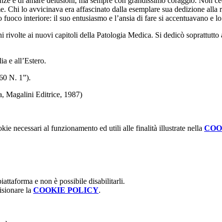
ranze e di amare delusioni, ma sempre con grandissimo coraggio. Non cedet
. Chi lo avvicinava era affascinato dalla esemplare sua dedizione alla ri
fuoco interiore: il suo entusiasmo e l’ansia di fare si accentuavano e l
ni rivolte ai nuovi capitoli della Patologia Medica. Si dedicò soprattutt
ia e all’Estero.
60 N. 1”).
a
, Magalini Editrice, 1987
)
kie necessari al funzionamento ed utili alle finalità illustrate nella
COO
attaforma e non è possibile disabilitarli.
isionare la
COOKIE POLICY
.