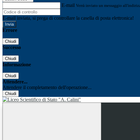
E-mail
Verrà inviato un messaggio all'indirizz
E-mail inviata, si prega di controllare la casella di posta elettronica!
Errore
Chiudi
Successo
Chiudi
Informazione
Chiudi
Attendere...
Attendere il completamento dell'operazione...
Chiudi