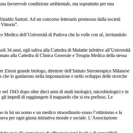
 una favorevole condizione ambientale, ma soprattutto per una
 Rinaldo Sartori. Ad un concorso letterario promosso dalla società
Vittoria”.
nico Medico dell’Università di Padova che lo volle con sé, invitandolo
34 anni, egli saliva alla Cattedra di Malattie infettive all’Università
mato alla Cattedra di Clinica Generale e Terapia Medica della stessa
re Zironi grande biologo, direttore dell’Istituto Sieroterapico Milanese
ea che lo guidarono nella impostazione e nello sviluppo delle ricerche
nel 1943 dopo oltre dieci anni di studi istologici, microbiologici e in
a gli impedì di raggiungere il traguardo che si era prefisso. Le
evano in lui un uomo e un medico straordinario erano l’ottimismo e la
mava per ogni giusta iniziativa morale e sociale. L’Associazione