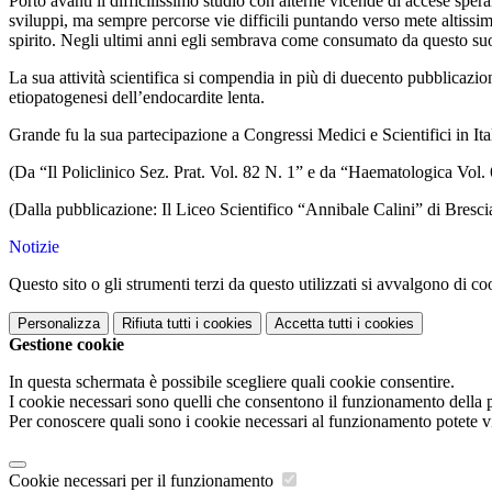
Portò avanti il difficilissimo studio con alterne vicende di accese spe
sviluppi, ma sempre percorse vie difficili puntando verso mete altissime
spirito. Negli ultimi anni egli sembrava come consumato da questo suo 
La sua attività scientifica si compendia in più di duecento pubblicazio
etiopatogenesi dell’endocardite lenta.
Grande fu la sua partecipazione a Congressi Medici e Scientifici in Ital
(Da “Il Policlinico Sez. Prat. Vol. 82 N. 1” e da “Haematologica Vol. 
(Dalla pubblicazione:
Il Liceo Scientifico “Annibale Calini” di Bresci
Notizie
Questo sito o gli strumenti terzi da questo utilizzati si avvalgono di coo
Personalizza
Rifiuta tutti
i cookies
Accetta tutti
i cookies
Gestione cookie
In questa schermata è possibile scegliere quali cookie consentire.
I cookie necessari sono quelli che consentono il funzionamento della pi
Per conoscere quali sono i cookie necessari al funzionamento potete v
Cookie necessari per il funzionamento