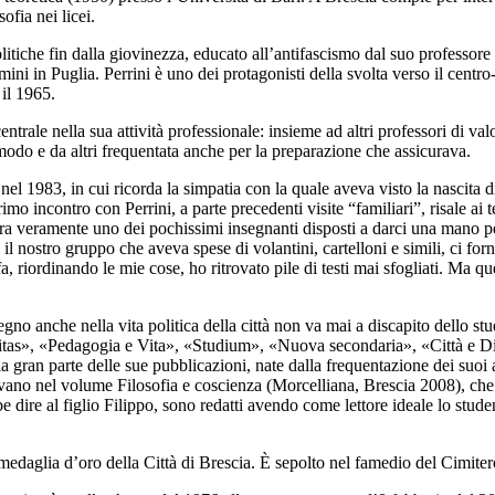
sofia nei licei.
litiche fin dalla giovinezza, educato all’antifascismo dal suo professor
mini in Puglia. Perrini è uno dei protagonisti della svolta verso il centr
e il 1965.
ale nella sua attività professionale: insieme ad altri professori di valore
 modo e da altri frequentata anche per la preparazione che assicurava.
 nel 1983
, in cui ricorda la simpatia con la quale aveva visto la nascita
rimo incontro con Perrini, a parte precedenti visite “familiari”, risale 
era veramente uno dei pochissimi insegnanti disposti a darci una mano per
 nostro gruppo che aveva spese di volantini, cartelloni e simili, ci for
, riordinando le mie cose, ho ritrovato pile di testi mai sfogliati. Ma qu
egno anche nella vita politica della città non va mai a discapito dello st
manitas», «Pedagogia e Vita», «Studium», «Nuova secondaria», «Città e 
la gran parte delle sue pubblicazioni, nate dalla frequentazione dei suo
rovano nel volume
Filosofia e coscienza
(Morcelliana, Brescia 2008), che 
e dire al figlio Filippo, sono redatti avendo come lettore ideale lo stude
 medaglia d’oro della Città di Brescia. È sepolto nel famedio del Cimit