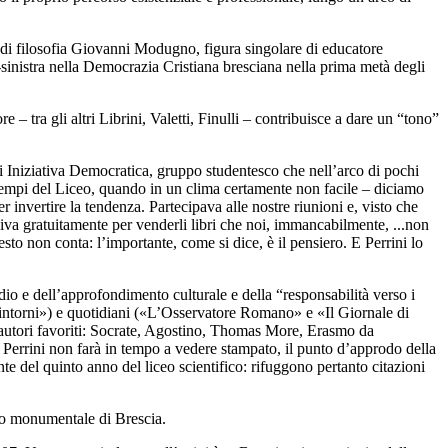
e di filosofia Giovanni Modugno, figura singolare di educatore
o-sinistra nella Democrazia Cristiana bresciana nella prima metà degli
 – tra gli altri Librini, Valetti, Finulli – contribuisce a dare un “tono”
 di Iniziativa Democratica, gruppo studentesco che nell’arco di pochi
ai tempi del Liceo, quando in un clima certamente non facile – diciamo
 invertire la tendenza. Partecipava alle nostre riunioni e, visto che
niva gratuitamente per venderli libri che noi, immancabilmente, ...non
esto non conta: l’importante, come si dice, è il pensiero. E Perrini lo
udio e dell’approfondimento culturale e della “responsabilità verso i
Dintorni») e quotidiani («L’Osservatore Romano» e «Il Giornale di
i autori favoriti: Socrate, Agostino, Thomas More, Erasmo da
Perrini non farà in tempo a vedere stampato, il punto d’approdo della
nte del quinto anno del liceo scientifico: rifuggono pertanto citazioni
ero monumentale di Brescia.