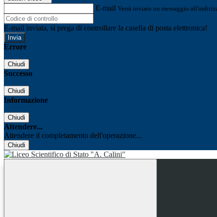
E-mail
Verrà inviato un messaggio all'indirizz
E-mail inviata, si prega di controllare la casella di posta elettronica!
Errore
Chiudi
Successo
Chiudi
Informazione
Chiudi
Attendere...
Attendere il completamento dell'operazione...
Chiudi