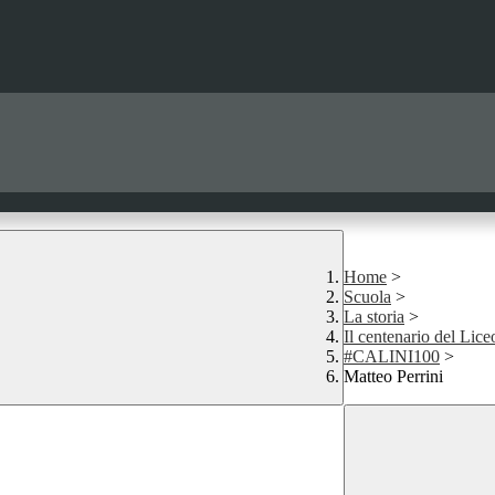
Home
>
Scuola
>
La storia
>
Il centenario del Lice
#CALINI100
>
Matteo Perrini