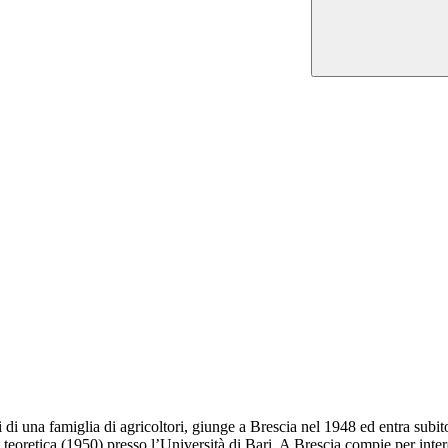
i di una famiglia di agricoltori, giunge a Brescia nel 1948 ed entra subit
 teoretica (1950) presso l’Università di Bari. A Brescia compie per inter