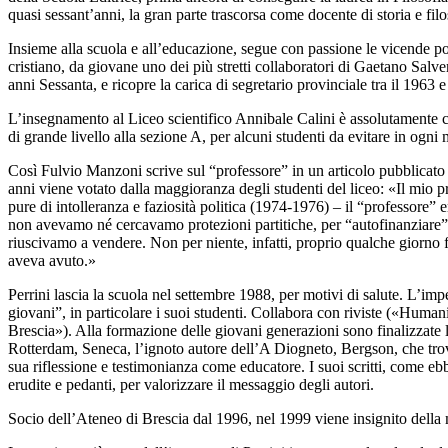
quasi sessant’anni, la gran parte trascorsa come docente di storia e filo
Insieme alla scuola e all’educazione, segue con passione le vicende po
cristiano, da giovane uno dei più stretti collaboratori di Gaetano Salve
anni Sessanta, e ricopre la carica di segretario provinciale tra il 1963 
L’insegnamento al Liceo scientifico Annibale Calini è assolutamente centr
di grande livello alla sezione A, per alcuni studenti da evitare in ogni
Così Fulvio Manzoni scrive sul “professore” in un articolo pubblicato
anni viene votato dalla maggioranza degli studenti del liceo: «Il mio p
pure di intolleranza e faziosità politica (1974-1976) – il “professore” 
non avevamo né cercavamo protezioni partitiche, per “autofinanziare” il
riuscivamo a vendere. Non per niente, infatti, proprio qualche giorno fa
aveva avuto.»
Perrini lascia la scuola nel settembre 1988, per motivi di salute. L’imp
giovani”, in particolare i suoi studenti. Collabora con riviste («Hu
Brescia»). Alla formazione delle giovani generazioni sono finalizzate 
Rotterdam, Seneca, l’ignoto autore dell’A Diogneto, Bergson, che t
sua riflessione e testimonianza come educatore. I suoi scritti, come ebb
erudite e pedanti, per valorizzare il messaggio degli autori.
Socio dell’Ateneo di Brescia dal 1996, nel 1999 viene insignito della