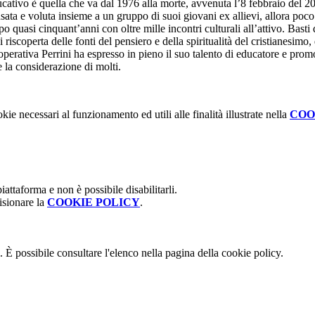
ativo è quella che va dal 1976 alla morte, avvenuta l’8 febbraio del 2007
a e voluta insieme a un gruppo di suoi giovani ex allievi, allora poco 
 quasi cinquant’anni con oltre mille incontri culturali all’attivo. Basti q
i riscoperta delle fonti del pensiero e della spiritualità del cristianesi
perativa Perrini ha espresso in pieno il suo talento di educatore e promo
e la considerazione di molti.
kie necessari al funzionamento ed utili alle finalità illustrate nella
COO
attaforma e non è possibile disabilitarli.
isionare la
COOKIE POLICY
.
 È possibile consultare l'elenco nella pagina della cookie policy.