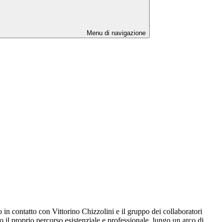
Menu di navigazione
o in contatto con Vittorino Chizzolini e il gruppo dei collaboratori
o il proprio percorso esistenziale e professionale, lungo un arco di