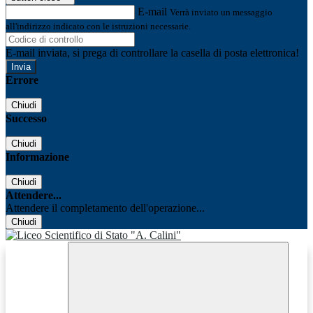
E-mail
Verrà inviato un messaggio
all'indirizzo indicato con le istruzioni necessarie.
E-mail inviata, si prega di controllare la casella di posta elettronica!
Errore
Chiudi
Successo
Chiudi
Informazione
Chiudi
Attendere...
Attendere il completamento dell'operazione...
Chiudi
Facebook
Youtube