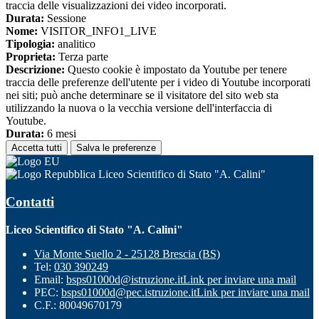
traccia delle visualizzazioni dei video incorporati.
Durata:
Sessione
Nome:
VISITOR_INFO1_LIVE
Tipologia:
analitico
Proprieta:
Terza parte
Descrizione:
Questo cookie è impostato da Youtube per tenere
traccia delle preferenze dell'utente per i video di Youtube incorporati
nei siti; può anche determinare se il visitatore del sito web sta
utilizzando la nuova o la vecchia versione dell'interfaccia di
Youtube.
Durata:
6 mesi
Accetta tutti
Salva le preferenze
Liceo Scientifico di Stato "A. Calini"
Contatti
Liceo Scientifico di Stato "A. Calini"
Via Monte Suello 2 - 25128 Brescia (BS)
Tel:
030 390249
Email:
bsps01000d@istruzione.it
Link per inviare una mail
PEC:
bsps01000d@pec.istruzione.it
Link per inviare una mail
C.F.: 80049670179