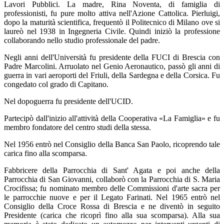
Lavori Pubblici. La madre, Rina Noventa, di famiglia di
professionisti, fu pure molto attiva nell'Azione Cattolica. Pierluigi,
dopo la maturità scientifica, frequentò il Politecnico di Milano ove si
laureò nel 1938 in Ingegneria Civile. Quindi iniziò la professione
collaborando nello studio professionale del padre.
Negli anni dell'Università fu presidente della FUCI di Brescia con
Padre Marcolini. Arruolato nel Genio Aeronautico, passò gli anni di
guerra in vari aeroporti del Friuli, della Sardegna e della Corsica. Fu
congedato col grado di Capitano.
Nel dopoguerra fu presidente dell'UCID.
Partecipò dall'inizio all'attività della Cooperativa «La Famiglia» e fu
membro fondatore del centro studi della stessa.
Nel 1956 entrò nel Consiglio della Banca San Paolo, ricoprendo tale
carica fino alla scomparsa.
Fabbricere della Parrocchia di Sant' Agata e poi anche della
Parrocchia di San Giovanni, collaborò con la Parrocchia di S. Maria
Crocifissa; fu nominato membro delle Commissioni d'arte sacra per
le parrocchie nuove e per il Legato Farinati. Nel 1965 entrò nel
Consiglio della Croce Rossa di Brescia e ne diventò in seguito
Presidente (carica che ricoprì fino alla sua scomparsa). Alla sua