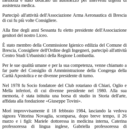
memoria è stato dedicato un automezzo per interventi urgenti di
assistenza medica.
Partecipò all'attività dell'Associazione Arma Aeronautica di Brescia
di cui fu più volte Consigliere.
Alla fine degli anni Sessanta fu eletto presidente dell'Associazione
genitori del nostro Liceo.
È stato membro della Commissione Igienico edilizia del Comune di
Brescia, Consigliere dell'Ordine degli Ingegneri, partecipò all'attività
Centro Studi Urbanistici della Regione Lombardia.
Per le sue qualità umane e per la sua competenza, venne chiamato a
far parte del Consiglio di Amministrazione della Congrega della
Carità Apostolica e ne divenne presidente di turno.
Nel 1978 fu Socio fondatore del Club rotariano di Chiari, Oglio e
Mella inferiori, di cui divenne presidente nel 1980. Alla sua
memoria, è stata istituita una borsa di studio in Storia dell'arte,
affidata alla fondazione «Giuseppe Tovini».
Morì improvvisamente il 18 febbraio 1984, lasciando la vedova
signora Vittorina Novaglia, scomparsa, dopo breve tempo, il 26
marzo e i figli: Mariele dottoressa in medicina interna, Caterina
professoressa di lingua inglese, Gabriella professoressa di