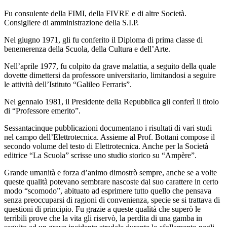
Fu consulente della FIMI, della FIVRE e di altre Società.
Consigliere di amministrazione della S.I.P.
Nel giugno 1971, gli fu conferito il Diploma di prima classe di
benemerenza della Scuola, della Cultura e dell’Arte.
Nell’aprile 1977, fu colpito da grave malattia, a seguito della quale
dovette dimettersi da professore universitario, limitandosi a seguire
le attività dell’Istituto “Galileo Ferraris”.
Nel gennaio 1981, il Presidente della Repubblica gli conferì il titolo
di “Professore emerito”.
Sessantacinque pubblicazioni documentano i risultati di vari studi
nel campo dell’Elettrotecnica. Assieme al Prof. Bottani compose il
secondo volume del testo di Elettrotecnica. Anche per la Società
editrice “La Scuola” scrisse uno studio storico su “Ampère”.
Grande umanità e forza d’animo dimostrò sempre, anche se a volte
queste qualità potevano sembrare nascoste dal suo carattere in certo
modo “scomodo”, abituato ad esprimere tutto quello che pensava
senza preoccuparsi di ragioni di convenienza, specie se si trattava di
questioni di principio. Fu grazie a queste qualità che superò le
terribili prove che la vita gli riservò, la perdita di una gamba in