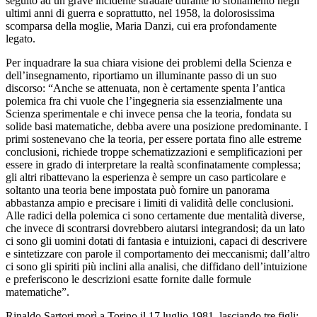
seguito ad un grave incidente stradale durante lo sfollamento negli
ultimi anni di guerra e soprattutto, nel 1958, la dolorosissima
scomparsa della moglie, Maria Danzi, cui era profondamente
legato.
Per inquadrare la sua chiara visione dei problemi della Scienza e
dell’insegnamento, riportiamo un illuminante passo di un suo
discorso: “Anche se attenuata, non è certamente spenta l’antica
polemica fra chi vuole che l’ingegneria sia essenzialmente una
Scienza sperimentale e chi invece pensa che la teoria, fondata su
solide basi matematiche, debba avere una posizione predominante. I
primi sostenevano che la teoria, per essere portata fino alle estreme
conclusioni, richiede troppe schematizzazioni e semplificazioni per
essere in grado di interpretare la realtà sconfinatamente complessa;
gli altri ribattevano la esperienza è sempre un caso particolare e
soltanto una teoria bene impostata può fornire un panorama
abbastanza ampio e precisare i limiti di validità delle conclusioni.
Alle radici della polemica ci sono certamente due mentalità diverse,
che invece di scontrarsi dovrebbero aiutarsi integrandosi; da un lato
ci sono gli uomini dotati di fantasia e intuizioni, capaci di descrivere
e sintetizzare con parole il comportamento dei meccanismi; dall’altro
ci sono gli spiriti più inclini alla analisi, che diffidano dell’intuizione
e preferiscono le descrizioni esatte fornite dalle formule
matematiche”.
Rinaldo Sartori morì a Torino il 17 luglio 1981, lasciando tre figli: