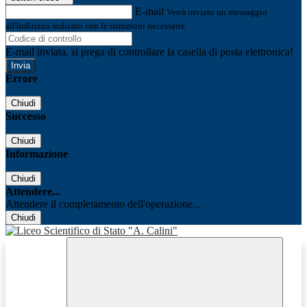
E-mail
Verrà inviato un messaggio
all'indirizzo indicato con le istruzioni necessarie.
E-mail inviata, si prega di controllare la casella di posta elettronica!
Errore
Chiudi
Successo
Chiudi
Informazione
Chiudi
Attendere...
Attendere il completamento dell'operazione...
Chiudi
Facebook
Youtube