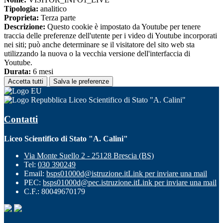
Tipologia:
analitico
Proprieta:
Terza parte
Descrizione:
Questo cookie è impostato da Youtube per tenere
traccia delle preferenze dell'utente per i video di Youtube incorporati
nei siti; può anche determinare se il visitatore del sito web sta
utilizzando la nuova o la vecchia versione dell'interfaccia di
Youtube.
Durata:
6 mesi
Accetta tutti
Salva le preferenze
Liceo Scientifico di Stato "A. Calini"
Contatti
Liceo Scientifico di Stato "A. Calini"
Via Monte Suello 2 - 25128 Brescia (BS)
Tel:
030 390249
Email:
bsps01000d@istruzione.it
Link per inviare una mail
PEC:
bsps01000d@pec.istruzione.it
Link per inviare una mail
C.F.: 80049670179