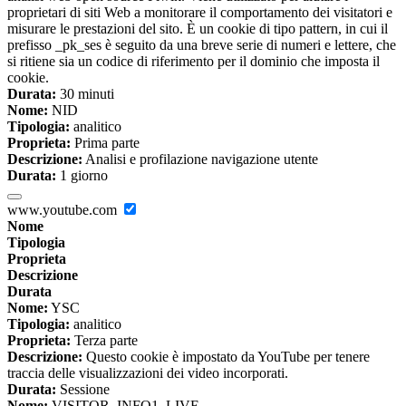
proprietari di siti Web a monitorare il comportamento dei visitatori e
misurare le prestazioni del sito. È un cookie di tipo pattern, in cui il
prefisso _pk_ses è seguito da una breve serie di numeri e lettere, che
si ritiene sia un codice di riferimento per il dominio che imposta il
cookie.
Durata:
30 minuti
Nome:
NID
Tipologia:
analitico
Proprieta:
Prima parte
Descrizione:
Analisi e profilazione navigazione utente
Durata:
1 giorno
www.youtube.com
Nome
Tipologia
Proprieta
Descrizione
Durata
Nome:
YSC
Tipologia:
analitico
Proprieta:
Terza parte
Descrizione:
Questo cookie è impostato da YouTube per tenere
traccia delle visualizzazioni dei video incorporati.
Durata:
Sessione
Nome:
VISITOR_INFO1_LIVE