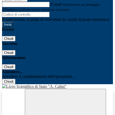
E-mail
Verrà inviato un messaggio
all'indirizzo indicato con le istruzioni necessarie.
E-mail inviata, si prega di controllare la casella di posta elettronica!
Errore
Chiudi
Successo
Chiudi
Informazione
Chiudi
Attendere...
Attendere il completamento dell'operazione...
Chiudi
Facebook
Youtube