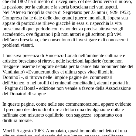
che dal 1802 ha il merito di risvegliare, col desiderio verso il nuovo,
la passione per la cultura e la storia bresciana nei vari aspetti.
Nell’Ateneo ricoprì la carica di Segretario per 23 anni (1929-1952).
Compresa fra le date delle due grandi guerre mondiali, l'opera sua
appare di particolare rilievo giacché in essa si rispecchia la vita
bresciana di quel periodo con rispondenza precisa attraverso gli
accademici, ove figurano i più noti autori e gli scrittori più vivi
dell’area bresciana, che consentono di investigare e di conoscere i
problemi vissuti.
L’incisiva presenza di Vincenzo Lonati nell’ambiente culturale e
artistico bresciano si ritrova nelle iscrizioni lapidarie (come non
rileggere insieme l'epigrafe dettata per la cancellata monumentale del
Vantiniano) «Evanuerunt dies et ultima spes vitae illuxit in
Domino?», si ritrova nelle limpide pagine dei commentari
dell'Ateneo, o nei profili di eminenti concittadini, alcuni riportati in
«Pagine di Bontà» edizione non venale a favore della Associazione
dei Donatori di sangue.
In queste pagine, come nelle sue commemorazioni, appare evidente
il precipuo desiderio di offrire ai lettori una divulgazione dotta e
raffinata con misurato equilibrio, con saggezza, soprattutto con
dirittura morale.
Morì il 5 agosto 1963. Ammalato, quasi immobile nel letto di una