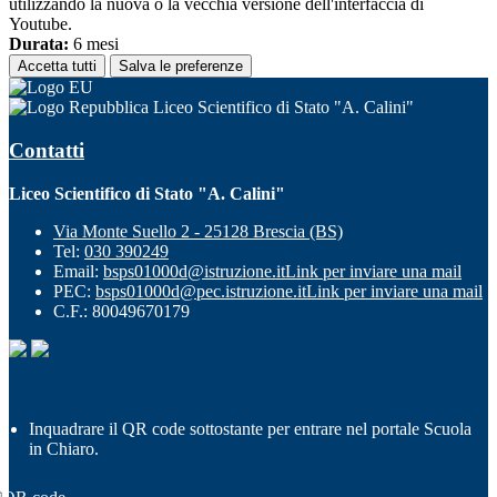
utilizzando la nuova o la vecchia versione dell'interfaccia di
Youtube.
Durata:
6 mesi
Accetta tutti
Salva le preferenze
Liceo Scientifico di Stato "A. Calini"
Contatti
Liceo Scientifico di Stato "A. Calini"
Via Monte Suello 2 - 25128 Brescia (BS)
Tel:
030 390249
Email:
bsps01000d@istruzione.it
Link per inviare una mail
PEC:
bsps01000d@pec.istruzione.it
Link per inviare una mail
C.F.: 80049670179
Inquadrare il QR code sottostante per entrare nel portale Scuola
in Chiaro.