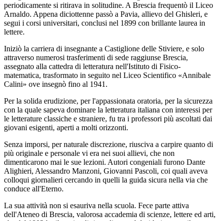
periodicamente si ritirava in solitudine. A Brescia frequentò il Liceo
Arnaldo. Appena diciottenne passò a Pavia, allievo del Ghisleri, e
segui i corsi universitari, conclusi nel 1899 con brillante laurea in
lettere.
Iniziò la carriera di insegnante a Castiglione delle Stiviere, e solo
attraverso numerosi trasferimenti di sede raggiunse Brescia,
assegnato alla cattedra di letteratura nell'Istituto di Fisico-
matematica, trasformato in seguito nel Liceo Scientifico «Annibale
Calini» ove insegnò fino al 1941.
Per la solida erudizione, per l'appassionata oratoria, per la sicurezza
con la quale sapeva dominare la letteratura italiana con interessi per
le letterature classiche e straniere, fu tra i professori più ascoltati dai
giovani esigenti, aperti a molti orizzonti.
Senza imporsi, per naturale discrezione, riusciva a carpire quanto di
più originale e personale vi era nei suoi allievi, che non
dimenticarono mai le sue lezioni. Autori congeniali furono Dante
Alighieri, Alessandro Manzoni, Giovanni Pascoli, coi quali aveva
colloqui giornalieri cercando in quelli la guida sicura nella via che
conduce all'Eterno.
La sua attività non si esauriva nella scuola. Fece parte attiva
dell'Ateneo di Brescia, valorosa accademia di scienze, lettere ed arti,