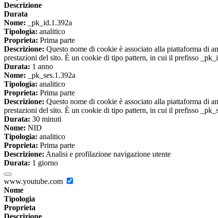
Descrizione
Durata
Nome:
_pk_id.1.392a
Tipologia:
analitico
Proprieta:
Prima parte
Descrizione:
Questo nome di cookie è associato alla piattaforma di ana
prestazioni del sito. È un cookie di tipo pattern, in cui il prefisso _pk
Durata:
1 anno
Nome:
_pk_ses.1.392a
Tipologia:
analitico
Proprieta:
Prima parte
Descrizione:
Questo nome di cookie è associato alla piattaforma di ana
prestazioni del sito. È un cookie di tipo pattern, in cui il prefisso _pk
Durata:
30 minuti
Nome:
NID
Tipologia:
analitico
Proprieta:
Prima parte
Descrizione:
Analisi e profilazione navigazione utente
Durata:
1 giorno
www.youtube.com
Nome
Tipologia
Proprieta
Descrizione