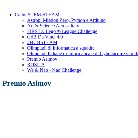
Calini STEM-STEAM
Astropi Mission Zero, Python e Arduino
Art & Science Across Italy
FIRST® Lego ® League Challenge
GdB Da Vinci 4.0
#HUBSTEAM
Olimpiadi di Informatica a squadre
Olimpiadi Italiane di Informatica e di Cybersicurezza ind
Premio Asimov
ROSITA
We & Nao - Nao Challenge
Premio Asimov