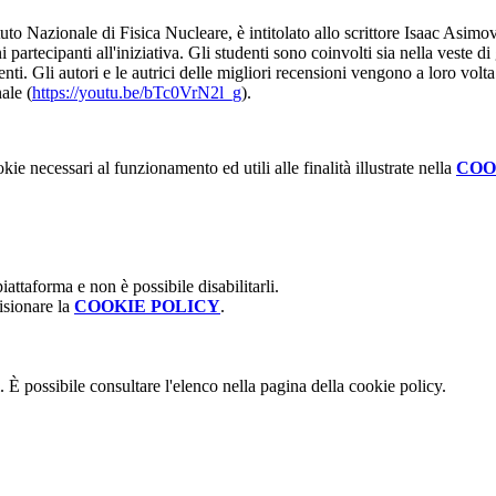
ituto Nazionale di Fisica Nucleare, è intitolato allo scrittore Isaac Asimo
 partecipanti all'iniziativa. Gli studenti sono coinvolti sia nella veste di
renti. Gli autori e le autrici delle migliori recensioni vengono a loro vo
ale (
https://youtu.be/bTc0VrN2l_g
).
kie necessari al funzionamento ed utili alle finalità illustrate nella
COO
attaforma e non è possibile disabilitarli.
isionare la
COOKIE POLICY
.
 È possibile consultare l'elenco nella pagina della cookie policy.