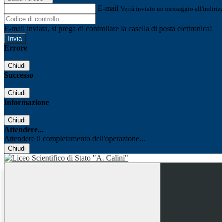
E-mail
Verrà inviato un messaggio all'indirizz
E-mail inviata, si prega di controllare la casella di posta elettronica!
Errore
Chiudi
Successo
Chiudi
Informazione
Chiudi
Attendere...
Attendere il completamento dell'operazione...
Chiudi