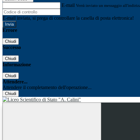
E-mail
Verrà inviato un messaggio all'indirizz
E-mail inviata, si prega di controllare la casella di posta elettronica!
Errore
Chiudi
Successo
Chiudi
Informazione
Chiudi
Attendere...
Attendere il completamento dell'operazione...
Chiudi