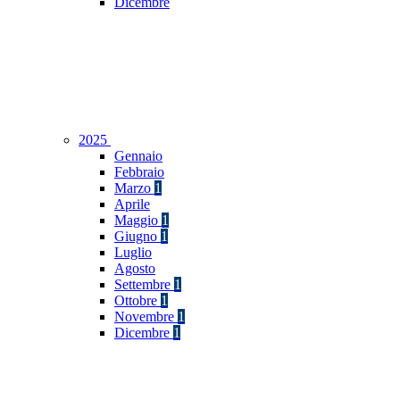
Dicembre
2025
Gennaio
Febbraio
Marzo
1
Aprile
Maggio
1
Giugno
1
Luglio
Agosto
Settembre
1
Ottobre
1
Novembre
1
Dicembre
1