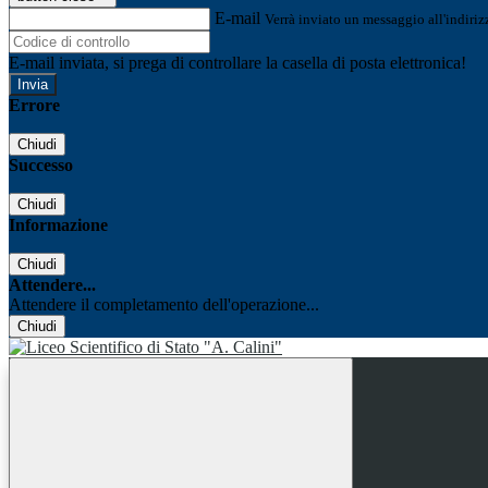
E-mail
Verrà inviato un messaggio all'indirizz
E-mail inviata, si prega di controllare la casella di posta elettronica!
Errore
Chiudi
Successo
Chiudi
Informazione
Chiudi
Attendere...
Attendere il completamento dell'operazione...
Chiudi