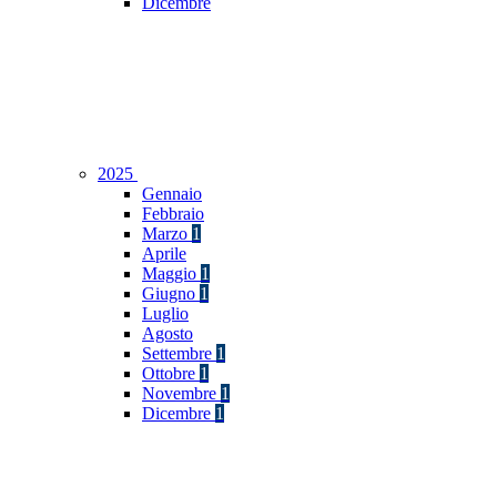
Dicembre
2025
Gennaio
Febbraio
Marzo
1
Aprile
Maggio
1
Giugno
1
Luglio
Agosto
Settembre
1
Ottobre
1
Novembre
1
Dicembre
1