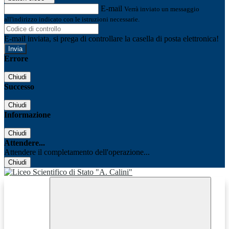
E-mail
Verrà inviato un messaggio
all'indirizzo indicato con le istruzioni necessarie.
E-mail inviata, si prega di controllare la casella di posta elettronica!
Errore
Chiudi
Successo
Chiudi
Informazione
Chiudi
Attendere...
Attendere il completamento dell'operazione...
Chiudi
Facebook
Youtube