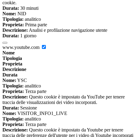
cookie.
Durata:
30 minuti
Nome:
NID
Tipologia:
analitico
Proprieta:
Prima parte
Descrizione:
Analisi e profilazione navigazione utente
Durata:
1 giorno
www.youtube.com
Nome
Tipologia
Proprieta
Descrizione
Durata
Nome:
YSC
Tipologia:
analitico
Proprieta:
Terza parte
Descrizione:
Questo cookie è impostato da YouTube per tenere
traccia delle visualizzazioni dei video incorporati.
Durata:
Sessione
Nome:
VISITOR_INFO1_LIVE
Tipologia:
analitico
Proprieta:
Terza parte
Descrizione:
Questo cookie è impostato da Youtube per tenere
traccia delle preferenze dell'utente per i video di Youtube incorporati