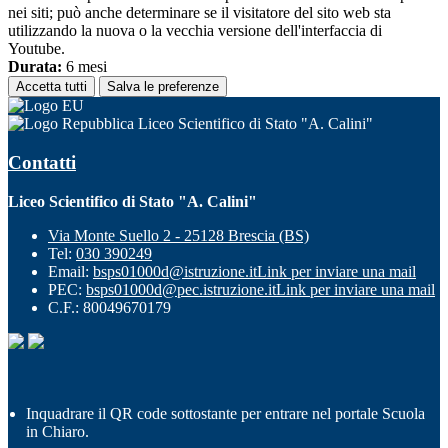
nei siti; può anche determinare se il visitatore del sito web sta
utilizzando la nuova o la vecchia versione dell'interfaccia di
Youtube.
Durata:
6 mesi
Accetta tutti
Salva le preferenze
Liceo Scientifico di Stato "A. Calini"
Contatti
Liceo Scientifico di Stato "A. Calini"
Via Monte Suello 2 - 25128 Brescia (BS)
Tel:
030 390249
Email:
bsps01000d@istruzione.it
Link per inviare una mail
PEC:
bsps01000d@pec.istruzione.it
Link per inviare una mail
C.F.: 80049670179
Inquadrare il QR code sottostante per entrare nel portale Scuola
in Chiaro.