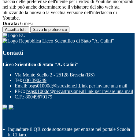
traccia delle preferenze dell'utente per i video di Youtube incorporati
nei siti; può anche determinare se il visitatore del sito web sta
utilizzando la nuova o la vecchia versione dell'interfaccia di
Youtube.
Durata:
6 mesi
Accetta tutti
Salva le preferenze
Liceo Scientifico di Stato "A. Calini"
Contatti
Liceo Scientifico di Stato "A. Calini"
Via Monte Suello 2 - 25128 Brescia (BS)
Tel:
030 390249
Email:
bsps01000d@istruzione.it
Link per inviare una mail
PEC:
bsps01000d@pec.istruzione.it
Link per inviare una mail
C.F.: 80049670179
Inquadrare il QR code sottostante per entrare nel portale Scuola
in Chiaro.