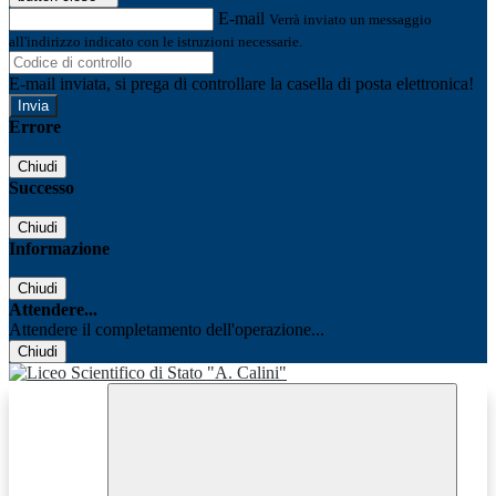
E-mail
Verrà inviato un messaggio
all'indirizzo indicato con le istruzioni necessarie.
E-mail inviata, si prega di controllare la casella di posta elettronica!
Errore
Chiudi
Successo
Chiudi
Informazione
Chiudi
Attendere...
Attendere il completamento dell'operazione...
Chiudi
Facebook
Youtube