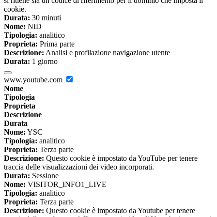
si ritiene sia un codice di riferimento per il dominio che imposta il
cookie.
Durata:
30 minuti
Nome:
NID
Tipologia:
analitico
Proprieta:
Prima parte
Descrizione:
Analisi e profilazione navigazione utente
Durata:
1 giorno
www.youtube.com
Nome
Tipologia
Proprieta
Descrizione
Durata
Nome:
YSC
Tipologia:
analitico
Proprieta:
Terza parte
Descrizione:
Questo cookie è impostato da YouTube per tenere
traccia delle visualizzazioni dei video incorporati.
Durata:
Sessione
Nome:
VISITOR_INFO1_LIVE
Tipologia:
analitico
Proprieta:
Terza parte
Descrizione:
Questo cookie è impostato da Youtube per tenere