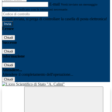
E-mail
Verrà inviato un messaggio
all'indirizzo indicato con le istruzioni necessarie.
E-mail inviata, si prega di controllare la casella di posta elettronica!
Errore
Chiudi
Successo
Chiudi
Informazione
Chiudi
Attendere...
Attendere il completamento dell'operazione...
Chiudi
Facebook
Youtube