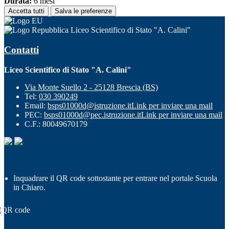
Durata:
6 mesi
Accetta tutti
Salva le preferenze
Liceo Scientifico di Stato "A. Calini"
Contatti
Liceo Scientifico di Stato "A. Calini"
Via Monte Suello 2 - 25128 Brescia (BS)
Tel:
030 390249
Email:
bsps01000d@istruzione.it
Link per inviare una mail
PEC:
bsps01000d@pec.istruzione.it
Link per inviare una mail
C.F.: 80049670179
Inquadrare il QR code sottostante per entrare nel portale Scuola
in Chiaro.