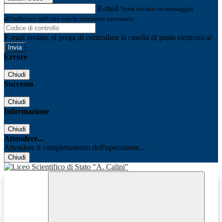
E-mail
Verrà inviato un messaggio
all'indirizzo indicato con le istruzioni necessarie.
E-mail inviata, si prega di controllare la casella di posta elettronica!
Errore
Chiudi
Successo
Chiudi
Informazione
Chiudi
Attendere...
Attendere il completamento dell'operazione...
Chiudi
Facebook
Youtube