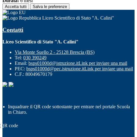
Durata:
6 mesi
Accetta tutti
Salva le preferenze
Liceo Scientifico di Stato "A. Calini"
Contatti
Liceo Scientifico di Stato "A. Calini"
Via Monte Suello 2 - 25128 Brescia (BS)
Tel:
030 390249
Email:
bsps01000d@istruzione.it
Link per inviare una mail
PEC:
bsps01000d@pec.istruzione.it
Link per inviare una mail
C.F.: 80049670179
Inquadrare il QR code sottostante per entrare nel portale Scuola
in Chiaro.