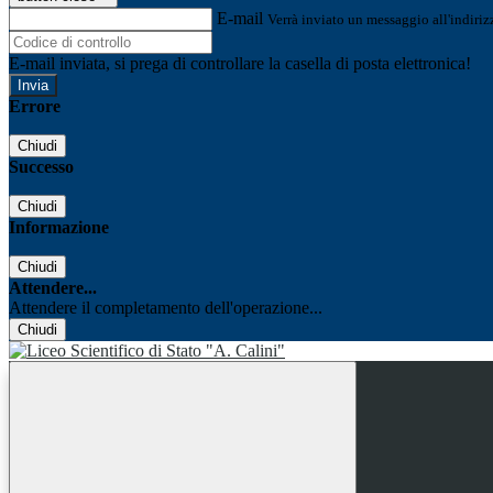
E-mail
Verrà inviato un messaggio all'indirizz
E-mail inviata, si prega di controllare la casella di posta elettronica!
Errore
Chiudi
Successo
Chiudi
Informazione
Chiudi
Attendere...
Attendere il completamento dell'operazione...
Chiudi