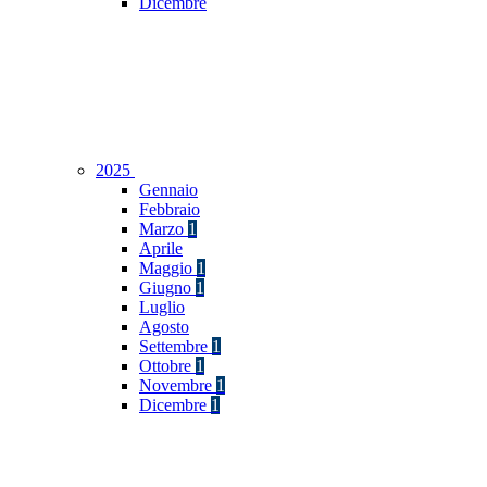
Dicembre
2025
Gennaio
Febbraio
Marzo
1
Aprile
Maggio
1
Giugno
1
Luglio
Agosto
Settembre
1
Ottobre
1
Novembre
1
Dicembre
1