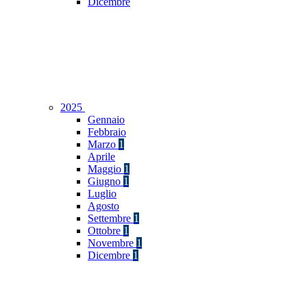
Dicembre
2025
Gennaio
Febbraio
Marzo
1
Aprile
Maggio
1
Giugno
1
Luglio
Agosto
Settembre
1
Ottobre
1
Novembre
1
Dicembre
1