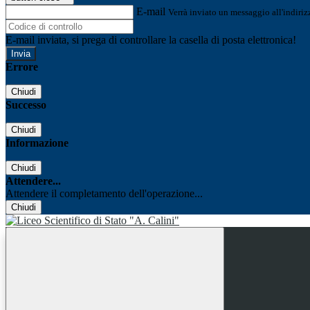
E-mail
Verrà inviato un messaggio all'indirizz
E-mail inviata, si prega di controllare la casella di posta elettronica!
Errore
Chiudi
Successo
Chiudi
Informazione
Chiudi
Attendere...
Attendere il completamento dell'operazione...
Chiudi