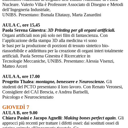
Nucleare. Valerio Villa è Professore Associato di Disegno e Metodi
dell’Ingegneria Industriale,
UNIBS. Presentano: Bsmala Eltatauy, Marta Zanardini
AULA C, ore 15,45
Paola Serena Ginestra
:
3D Printing per gli organi artificiali.
Organi artificiali non più solo nei film di fantascienza. Con
l’applicazione della stampa 3D alla medicina vi sono
le basi per la produzione di porzioni di tessuto sintetico bio-
riassorbibile e addirittura per la creazione di organi interi totalmente
artificiali. Paola Serena Ginestra è Ricercatrice in
Tecnologie Meccaniche, UNIBS. Presentano: Alessia Visenzi,
Matteo Arceri
AULA A, ore 17.00
Progetto Thalea
:
montagne, benessere e Neuroscienze.
Gli
studenti del PCTO presentano il loro lavoro. Con Renato Veronesi,
Consigliere del CAI Brescia, e Andrea Bariselli,
Psicologo e Neuroscienziato
GIOVEDÌ 7
AULA B, ore 9.00
Chiara Pasini e Jacopo Agnelli
:
Making bones perfect again
.
Gli
approcci più recenti per trattare i difetti ossei: dai sostituti ossei di