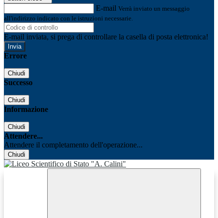
E-mail
Verrà inviato un messaggio
all'indirizzo indicato con le istruzioni necessarie.
E-mail inviata, si prega di controllare la casella di posta elettronica!
Errore
Chiudi
Successo
Chiudi
Informazione
Chiudi
Attendere...
Attendere il completamento dell'operazione...
Chiudi
Facebook
Youtube