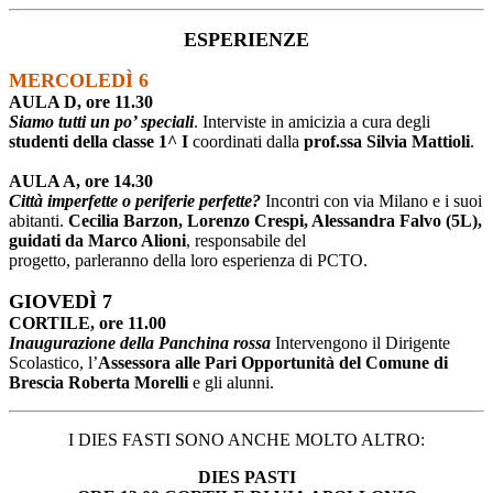
ESPERIENZE
MERCOLEDÌ 6
AULA D, ore 11.30
Siamo tutti un po’ speciali
. Interviste in amicizia a cura degli
studenti della classe 1^ I
coordinati dalla
prof.ssa Silvia Mattioli
.
AULA A, ore 14.30
Città imperfette o periferie perfette?
Incontri con via Milano e i suoi
abitanti.
Cecilia Barzon, Lorenzo Crespi, Alessandra Falvo (5L),
guidati da Marco Alioni
, responsabile del
progetto, parleranno della loro esperienza di PCTO.
GIOVEDÌ 7
CORTILE, ore 11.00
Inaugurazione della Panchina rossa
Intervengono il Dirigente
Scolastico, l’
Assessora alle Pari Opportunità del Comune di
Brescia Roberta Morelli
e gli alunni.
I DIES FASTI SONO ANCHE MOLTO ALTRO:
DIES PASTI