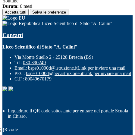
Youtube.
Durata:
6 mesi
Accetta tutti
Salva le preferenze
Liceo Scientifico di Stato "A. Calini"
Contatti
Liceo Scientifico di Stato "A. Calini"
Via Monte Suello 2 - 25128 Brescia (BS)
Tel:
030 390249
Email:
bsps01000d@istruzione.it
Link per inviare una mail
PEC:
bsps01000d@pec.istruzione.it
Link per inviare una mail
C.F.: 80049670179
Inquadrare il QR code sottostante per entrare nel portale Scuola
in Chiaro.