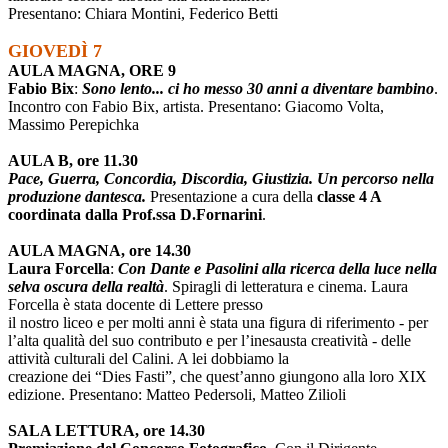
Presentano: Chiara Montini, Federico Betti
GIOVEDÌ 7
AULA MAGNA, ORE 9
Fabio Bix
:
Sono lento... ci ho messo 30 anni a diventare bambino
.
Incontro con Fabio Bix, artista. Presentano: Giacomo Volta,
Massimo Perepichka
AULA B, ore 11.30
Pace, Guerra, Concordia, Discordia, Giustizia. Un percorso nella
produzione dantesca.
Presentazione a cura della
classe 4 A
coordinata dalla Prof.ssa D.Fornarini
.
AULA MAGNA, ore 14.30
Laura Forcella
:
Con Dante e Pasolini alla ricerca della luce nella
selva oscura della realtà
. Spiragli di letteratura e cinema. Laura
Forcella è stata docente di Lettere presso
il nostro liceo e per molti anni è stata una figura di riferimento - per
l’alta qualità del suo contributo e per l’inesausta creatività - delle
attività culturali del Calini. A lei dobbiamo la
creazione dei “Dies Fasti”, che quest’anno giungono alla loro XIX
edizione. Presentano: Matteo Pedersoli, Matteo Zilioli
SALA LETTURA, ore 14.30