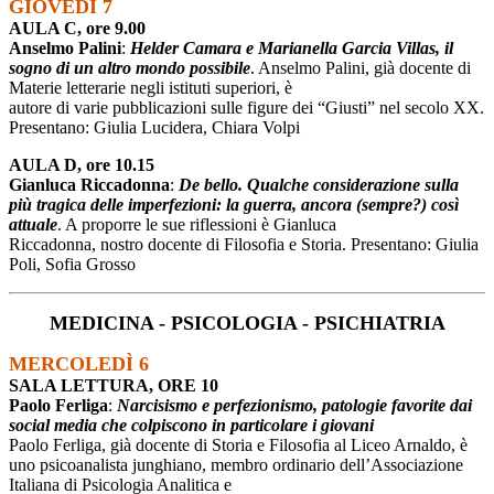
GIOVEDÌ 7
AULA C, ore 9.00
Anselmo Palini
:
Helder Camara e Marianella Garcia Villas, il
sogno di un altro mondo possibile
. Anselmo Palini, già docente di
Materie letterarie negli istituti superiori, è
autore di varie pubblicazioni sulle figure dei “Giusti” nel secolo XX.
Presentano: Giulia Lucidera, Chiara Volpi
AULA D, ore 10.15
Gianluca Riccadonna
:
De bello. Qualche considerazione sulla
più tragica delle imperfezioni: la guerra, ancora (sempre?) così
attuale
. A proporre le sue riflessioni è Gianluca
Riccadonna, nostro docente di Filosofia e Storia. Presentano: Giulia
Poli, Sofia Grosso
MEDICINA - PSICOLOGIA - PSICHIATRIA
MERCOLEDÌ 6
SALA LETTURA, ORE 10
Paolo Ferliga
:
Narcisismo e perfezionismo, patologie favorite dai
social media che colpiscono in particolare i giovani
Paolo Ferliga, già docente di Storia e Filosofia al Liceo Arnaldo, è
uno psicoanalista junghiano, membro ordinario dell’Associazione
Italiana di Psicologia Analitica e