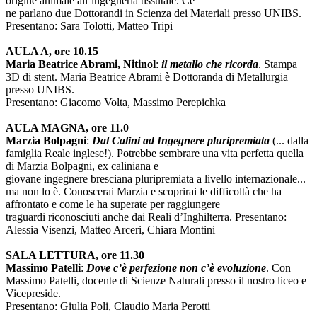
origine animale all’ingegneria tissutale. Ce
ne parlano due Dottorandi in Scienza dei Materiali presso UNIBS.
Presentano: Sara Tolotti, Matteo Tripi
AULA A, ore 10.15
Maria Beatrice Abrami, Nitinol
:
il metallo che ricorda
. Stampa
3D di stent. Maria Beatrice Abrami è Dottoranda di Metallurgia
presso UNIBS.
Presentano: Giacomo Volta, Massimo Perepichka
AULA MAGNA, ore 11.0
Marzia Bolpagni
:
Dal Calini ad Ingegnere pluripremiata
(... dalla
famiglia Reale inglese!). Potrebbe sembrare una vita perfetta quella
di Marzia Bolpagni, ex caliniana e
giovane ingegnere bresciana pluripremiata a livello internazionale...
ma non lo è. Conoscerai Marzia e scoprirai le difficoltà che ha
affrontato e come le ha superate per raggiungere
traguardi riconosciuti anche dai Reali d’Inghilterra. Presentano:
Alessia Visenzi, Matteo Arceri, Chiara Montini
SALA LETTURA, ore 11.30
Massimo Patelli
:
Dove c’è perfezione non c’è evoluzione
. Con
Massimo Patelli, docente di Scienze Naturali presso il nostro liceo e
Vicepreside.
Presentano: Giulia Poli, Claudio Maria Perotti