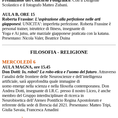
Premiazione del Concorso Fotografico
. Con il Dirigente
Scolastico e il fotografo Matteo Zubani.
AULA B, ORE 15
Roberta Frassine
:
L’aspirazione alla perfezione nelle arti
giapponesi
. UNICITA’: imperfetta perfezione. Roberta Frassine è
personal trainer, istruttrice di fitness, insegnante di
Yoga e Ai jutsu, arte marziale giapponese praticata con la katana.
Presentano: Nicola Valer, Beatrice Duina
FILOSOFIA - RELIGIONE
MERCOLEDÌ 6
AULA MAGNA, ore 15.45
Don Dotti
:
Io, robot? La robo-etica e l’uomo del futuro
. Attraverso
l’analisi delle frontiere delle Neuroscienze e dell’intelligenza
artificiale, sarà approfondita quale immagine di
uomo emerge nella scienza e nella filosofia contemporanea. Don
Andrea Dotti, insegnante di I.R.C. presso il nostro Liceo, è anche
membro del Gruppo interdisciplinare di ricerca in
Neurobioetica dell’Ateneo Pontificio Regina Apostolorum e
referente della sede di Brescia dal 2021. Presentano: Matteo Tripi,
Giulia Savaia, Francesca Amadini