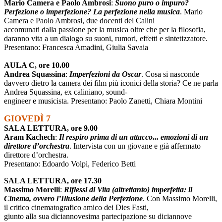
Mario Camera e Paolo Ambrosi
:
Suono puro o impuro?
Perfezione o imperfezione? La perfezione nella musica
. Mario
Camera e Paolo Ambrosi, due docenti del Calini
accomunati dalla passione per la musica oltre che per la filosofia,
daranno vita a un dialogo su suoni, rumori, effetti e sintetizzatore.
Presentano: Francesca Amadini, Giulia Savaia
AULA C, ore 10.00
Andrea Squassina
:
Imperfezioni da Oscar
. Cosa si nasconde
davvero dietro la camera dei film più iconici della storia? Ce ne parla
Andrea Squassina, ex caliniano, sound-
engineer e musicista. Presentano: Paolo Zanetti, Chiara Montini
GIOVEDÌ 7
SALA LETTURA, ore 9.00
Aram Kachech
:
Il respiro prima di un attacco... emozioni di un
direttore d’orchestra
. Intervista con un giovane e già affermato
direttore d’orchestra.
Presentano: Edoardo Volpi, Federico Betti
SALA LETTURA, ore 17.30
Massimo Morelli
:
Riflessi di Vita (altrettanto) imperfetta: il
Cinema, ovvero l’Illusione della Perfezione
. Con Massimo Morelli,
il critico cinematografico amico dei Dies Fasti,
giunto alla sua diciannovesima partecipazione su diciannove