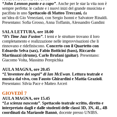
“John Lennon punto e a capo”
. Anche per le star la vita non è
sempre perfetta: le cadute e i nuovi inizi del grande musicista e
pacifista in uno
Spettacolo di Matteo Treccani,
da
un’idea di Gio Veneziani, con Sergio Isonni e Salvatore Rinaldi.
Presentano: Sofia Grosso, Anna Toffanin, Alessandro Gandini
SALA LETTURA, ore 18.00
“It’s Time Jazz Fusion”
. I temi e le strutture trovano il loro
completamento e realizzazione nelle improvvisazioni che li
rinnovano e ridefiniscono.
Concerto con il Quartetto con
Edoardo Selva (sax), Fabio Botticini (bass), Riccardo
Martinazzi (drums), Carlo Brufani (guitar)
. Presentano:
Giacomo Volta, Massimo Perepichka
AULA MAGNA, ore 20.45
“L’inventore dei sogni”
di Ian McEwa
n
.
Lettura teatrale e
musica dal vivo, con Fausto Ghirardini e Mattia Grazioli
.
Presentano: Silvia Pace e Matteo Arceri
GIOVEDÌ 7
AULA MAGNA, ore 15.45
“La scienza nascosta”
.
Spettacolo teatrale scritto, diretto e
interpretato dagli e dalle studenti delle classi 3D, 3N, 4L, 4B
coordinati da Mariasole Bannò
, docente presso UNIBS.