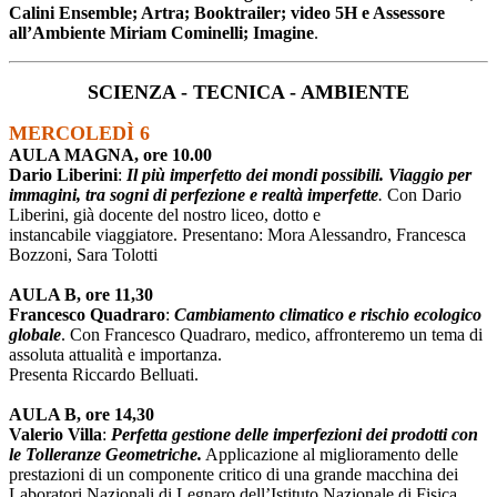
Calini Ensemble; Artra; Booktrailer; video 5H e Assessore
all’Ambiente Miriam Cominelli; Imagine
.
SCIENZA - TECNICA - AMBIENTE
MERCOLEDÌ 6
AULA MAGNA, ore 10.00
Dario Liberini
:
Il più imperfetto dei mondi possibili. Viaggio per
immagini, tra sogni di perfezione e realtà imperfette
.
Con Dario
Liberini, già docente del nostro liceo, dotto e
instancabile viaggiatore. Presentano: Mora Alessandro, Francesca
Bozzoni, Sara Tolotti
AULA B, ore 11,30
Francesco Quadraro
:
Cambiamento climatico e rischio ecologico
globale
. Con Francesco Quadraro, medico, affronteremo un tema di
assoluta attualità e importanza.
Presenta Riccardo Belluati.
AULA B, ore 14,30
Valerio Villa
:
Perfetta gestione delle imperfezioni dei prodotti con
le Tolleranze Geometriche.
Applicazione al miglioramento delle
prestazioni di un componente critico di una grande macchina dei
Laboratori Nazionali di Legnaro dell’Istituto Nazionale di Fisica