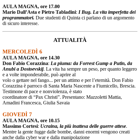
AULA MAGNA, ore 17.00
Mario Dall’Asta e Pietro Tabladini
:
I Bug. La vita imperfetta dei
programmatori.
Due studenti di Quinta ci parlano di un argomento
di sicuro interesse.
ATTUALITÀ
MERCOLEDÌ 6
AULA MAGNA, ore 14.30
Don Fabio Corazzina
:
La piuma: da Forrest Gump a Putin, da
Anubi a Dostoevskij
. La vita ha sempre un peso, per quanto leggero
e a volte imponderabile, può aprire al
volo o gettare nel fango... per un attimo e per l’eternità. Don Fabio
Corazzina è parroco di Santa Maria Nascente a Fiumicello, Brescia.
Testimone di pace e nonviolenza, è stato
coordinatore di “Pax Christi”. Presentano: Mazzoletti Mattia,
Amadini Francesca, Giulia Savaia
GIOVEDÌ 7
AULA MAGNA, ore 10.15
Massimo Cortesi
:
Ucraina, la più inattesa delle guerre attese
.
Mentre la gente fugge dalle bombe, danni enormi vengono creati
anche dalla cyber war e dalla manipolazione