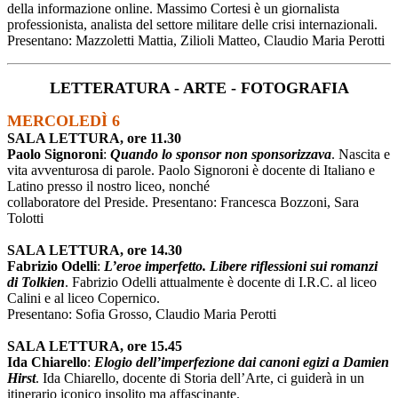
della informazione online. Massimo Cortesi è un giornalista
professionista, analista del settore militare delle crisi internazionali.
Presentano: Mazzoletti Mattia, Zilioli Matteo, Claudio Maria Perotti
LETTERATURA - ARTE - FOTOGRAFIA
MERCOLEDÌ 6
SALA LETTURA, ore 11.30
Paolo Signoroni
:
Quando lo sponsor non sponsorizzava
. Nascita e
vita avventurosa di parole. Paolo Signoroni è docente di Italiano e
Latino presso il nostro liceo, nonché
collaboratore del Preside. Presentano: Francesca Bozzoni, Sara
Tolotti
SALA LETTURA, ore 14.30
Fabrizio Odelli
:
L’eroe imperfetto. Libere riflessioni sui romanzi
di Tolkien
. Fabrizio Odelli attualmente è docente di I.R.C. al liceo
Calini e al liceo Copernico.
Presentano: Sofia Grosso, Claudio Maria Perotti
SALA LETTURA, ore 15.45
Ida Chiarello
:
Elogio dell’imperfezione dai canoni egizi a Damien
Hirst
. Ida Chiarello, docente di Storia dell’Arte, ci guiderà in un
itinerario iconico insolito ma affascinante.