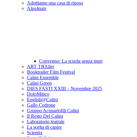
Adottiamo una casa di riposo
Alps4nats
Convegno: La scuola senza muri
ART TЯAiler
Booktrailer Film Festival
Calini Ensemble
Calini Green
DIES FASTI XXIII – Novembre 2025
DoloMitico
English@Calini
Gallo Cedrone
Gruppo Acquariofili Calini
Il Resto Del Calini
Laboratorio teatrale
La scelta di capire
Scientix