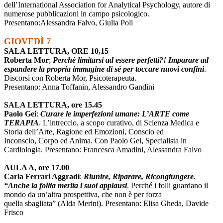
dell’International Association for Analytical Psychology, autore di
numerose pubblicazioni in campo psicologico.
Presentano:Alessandra Falvo, Giulia Poli
GIOVEDÌ 7
SALA LETTURA, ORE 10,15
Roberta Mor
;
Perchè limitarsi ad essere perfetti?! Imparare ad
espandere la propria immagine di sé per toccare nuovi confini
.
Discorsi con Roberta Mor, Psicoterapeuta.
Presentano: Anna Toffanin, Alessandro Gandini
SALA LETTURA, ore 15.45
Paolo Gei
:
Curare le imperfezioni umane: L’ARTE come
TERAPIA
. L’intreccio, a scopo curativo, di Scienza Medica e
Storia dell’Arte, Ragione ed Emozioni, Conscio ed
Inconscio, Corpo ed Anima. Con Paolo Gei, Specialista in
Cardiologia. Presentano: Francesca Amadini, Alessandra Falvo
AULA A, ore 17.00
Carla Ferrari Aggradi
:
Riunire, Riparare, Ricongiungere.
“Anche la follia merita i suoi applausi
. Perché i folli guardano il
mondo da un’altra prospettiva, che non è per forza
quella sbagliata” (Alda Merini). Presentano: Elisa Gheda, Davide
Frisco