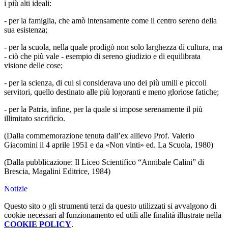
i più alti ideali:
- per la famiglia, che amò intensamente come il centro sereno della
sua esistenza;
- per la scuola, nella quale prodigò non solo larghezza di cultura, ma
- ciò che più vale - esempio di
sereno giudizio e di equilibrata
visione delle cose;
- per la scienza, di cui si considerava uno dei più umili e piccoli
servitori, quello destinato alle più
logoranti e meno gloriose fatiche;
- per la Patria, infine, per la quale si impose serenamente il più
illimitato sacrificio.
(Dalla commemorazione tenuta dall’ex allievo Prof. Valerio
Giacomini il 4 aprile 1951 e da «Non vinti» ed. La Scuola, 1980)
(Dalla pubblicazione:
Il Liceo Scientifico “Annibale Calini” di
Brescia
, Magalini Editrice, 1984
)
Notizie
Questo sito o gli strumenti terzi da questo utilizzati si avvalgono di
cookie necessari al funzionamento ed utili alle finalità illustrate nella
COOKIE POLICY
.