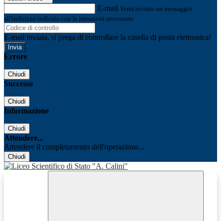
E-mail
Verrà inviato un messaggio
all'indirizzo indicato con le istruzioni necessarie.
E-mail inviata, si prega di controllare la casella di posta elettronica!
Errore
Chiudi
Successo
Chiudi
Informazione
Chiudi
Attendere...
Attendere il completamento dell'operazione...
Chiudi
Facebook
Youtube