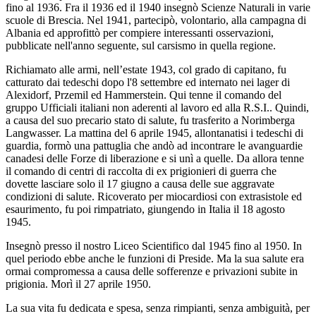
fino al 1936. Fra il 1936 ed il 1940 insegnò Scienze Naturali in
varie
scuole di Brescia. Nel 1941, partecipò, volontario, alla campagna di
Albania ed approfittò per
compiere interessanti osservazioni,
pubblicate nell'anno seguente, sul carsismo in quella regione.
Richiamato alle armi, nell’estate 1943, col grado di capitano, fu
catturato dai tedeschi dopo l'8
settembre ed internato nei lager di
Alexidorf, Przemil ed Hammerstein. Qui tenne il comando del
gruppo Ufficiali italiani non aderenti al lavoro ed alla R.S.I.. Quindi,
a causa del suo precario stato di
salute, fu trasferito a Norimberga
Langwasser. La mattina del 6 aprile 1945, allontanatisi i tedeschi
di
guardia, formò una pattuglia che andò ad incontrare le avanguardie
canadesi delle Forze di
liberazione e si unì a quelle. Da allora tenne
il comando di centri di raccolta di ex prigionieri di guerra
che
dovette lasciare solo il 17 giugno a causa delle sue aggravate
condizioni di salute. Ricoverato per
miocardiosi con extrasistole ed
esaurimento, fu poi rimpatriato, giungendo in Italia il 18 agosto
1945.
Insegnò presso il nostro Liceo Scientifico dal 1945 fino al 1950. In
quel periodo ebbe anche le
funzioni di Preside. Ma la sua salute era
ormai compromessa a causa delle sofferenze e privazioni
subite in
prigionia. Morì il 27 aprile 1950.
La sua vita fu dedicata e spesa, senza rimpianti, senza ambiguità, per